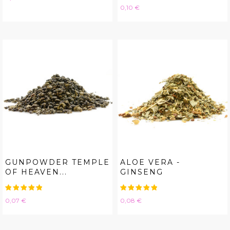
Hinta
0,10 €
GUNPOWDER TEMPLE
ALOE VERA -
OF HEAVEN...
GINSENG
Hinta
Hinta
0,07 €
0,08 €