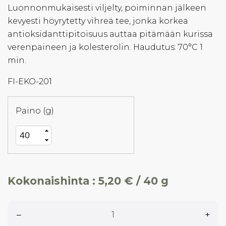
Luonnonmukaisesti viljelty, poiminnan jälkeen
kevyesti höyrytetty vihreä tee, jonka korkea
antioksidanttipitoisuus auttaa pitämään kurissa
verenpaineen ja kolesterolin. Haudutus: 70°C 1
min.
FI-EKO-201
Paino (g)
Kokonaishinta :
5,20 € / 40 g
–
+