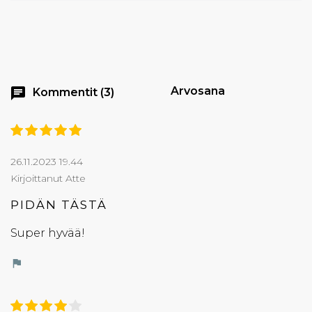
Arvosana
chat
Kommentit (3)
26.11.2023 19.44
Kirjoittanut Atte
PIDÄN TÄSTÄ
Super hyvää!
flag