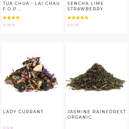
TUA CHUA - LAI CHAU
SENCHA LIME
F.O.P....
STRAWBERRY
Hinta
Hinta
0,08 €
0,10 €
LADY CURRANT
JASMINE RAINFOREST
ORGANIC
Hinta
0,12 €