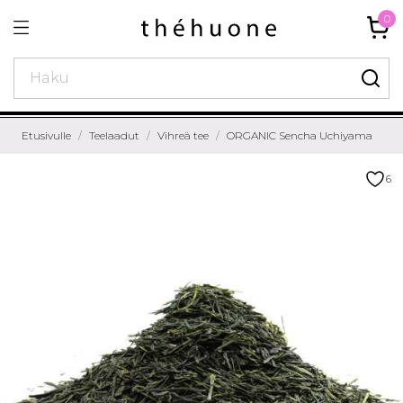
0
Etusivulle
Teelaadut
Vihreä tee
ORGANIC Sencha Uchiyama
6