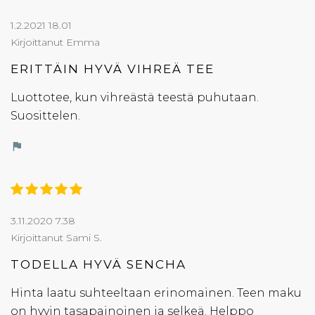
1.2.2021 18.01
Kirjoittanut Emma
ERITTÄIN HYVÄ VIHREÄ TEE
Luottotee, kun vihreästä teestä puhutaan.
Suosittelen.
flag
3.11.2020 7.38
Kirjoittanut Sami S.
TODELLA HYVÄ SENCHA
Hinta laatu suhteeltaan erinomainen. Teen maku
on hyvin tasapainoinen ja selkeä. Helppo