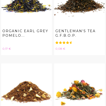
ORGANIC EARL GREY
GENTLEMAN'S TEA
POMELO...
G.F.B.O.P.
Hinta
Hinta
0,17 €
0,08 €