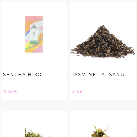
SENCHA HIKO
JASMINE LAPSANG
Hinta
Hinta
13,00 €
0,16 €