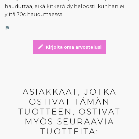
hauduttaa, eikä kitkeröidy helposti, kunhan ei
ylitä 70c hauduttaessa.
flag
edit
Kirjoita oma arvostelusi
ASIAKKAAT, JOTKA
OSTIVAT TÄMÄN
TUOTTEEN, OSTIVAT
MYÖS SEURAAVIA
TUOTTEITA: