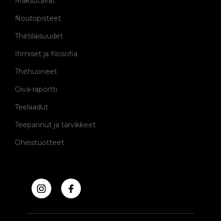
Maksutavat
Noutopisteet
Thétilaisuudet
Ihmiset ja filosofia
Théhuoneet
Oiva-raportti
Teelaadut
Teepannut ja tarvikkeet
Oheistuotteet