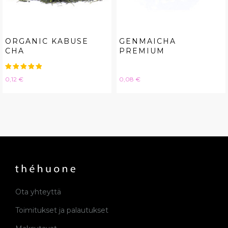
ORGANIC KABUSE
GENMAICHA
CHA
PREMIUM
Hinta
Hinta
0,12 €
0,08 €
Ota yhteyttä
Toimitukset ja palautukset