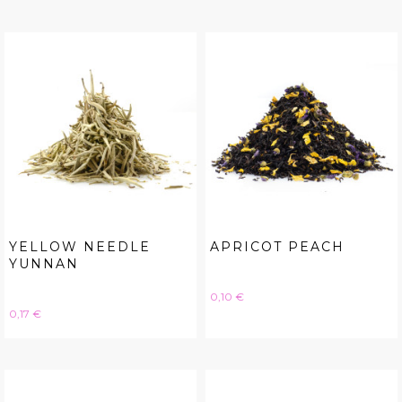
YELLOW NEEDLE
APRICOT PEACH
YUNNAN
Hinta
0,10 €
Hinta
0,17 €