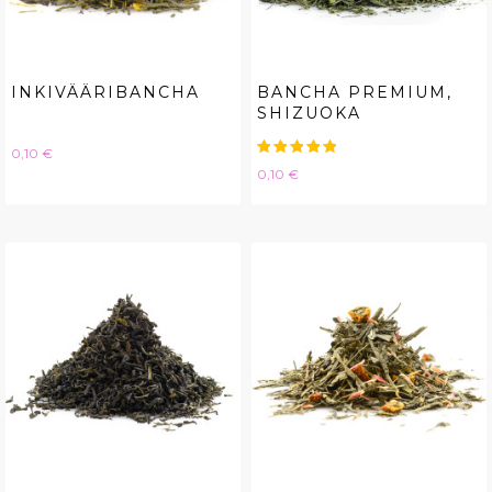
INKIVÄÄRIBANCHA
BANCHA PREMIUM,
SHIZUOKA
Hinta
0,10 €
Hinta
0,10 €