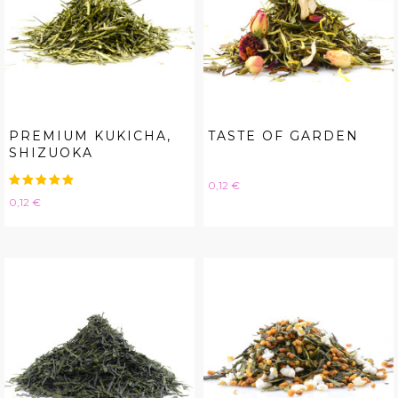
PREMIUM KUKICHA,
TASTE OF GARDEN
SHIZUOKA
Hinta
0,12 €
Hinta
0,12 €