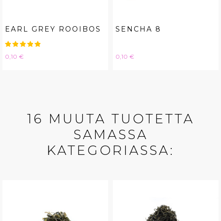
EARL GREY ROOIBOS
SENCHA 8
Hinta
Hinta
0,10 €
0,10 €
16 MUUTA TUOTETTA
SAMASSA
KATEGORIASSA: