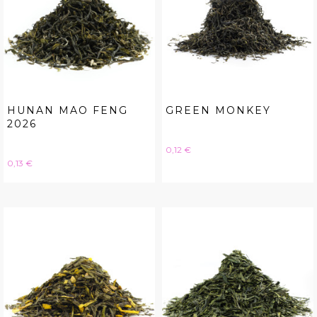
HUNAN MAO FENG
GREEN MONKEY
2026
Hinta
0,12 €
Hinta
0,13 €