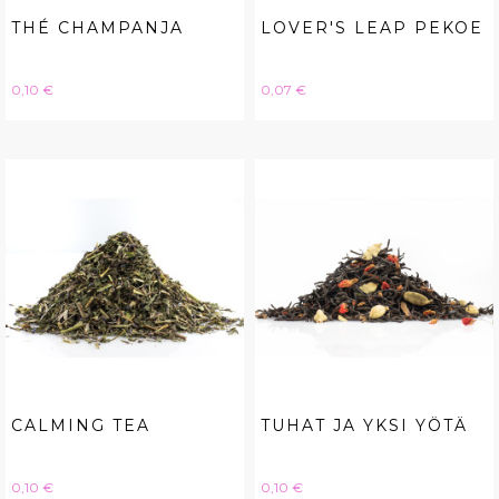
THÉ CHAMPANJA
LOVER'S LEAP PEKOE
Hinta
Hinta
0,10 €
0,07 €
CALMING TEA
TUHAT JA YKSI YÖTÄ
Hinta
Hinta
0,10 €
0,10 €