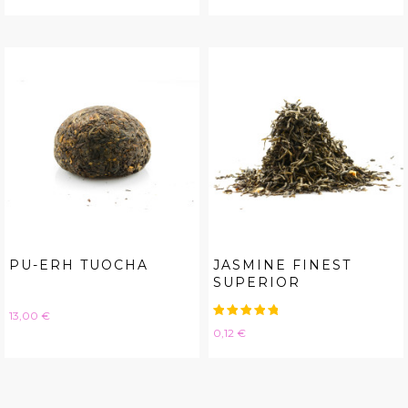
PU-ERH TUOCHA
JASMINE FINEST
SUPERIOR
Hinta
13,00 €
Hinta
0,12 €