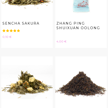
SENCHA SAKURA
ZHANG PING
SHUIXUAN OOLONG
Hinta
0,10 €
Hinta
4,00 €