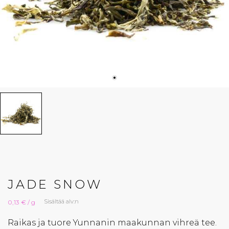
JADE SNOW
Sisältää alv:n
0,13 € / g
Raikas ja tuore Yunnanin maakunnan vihreä tee.