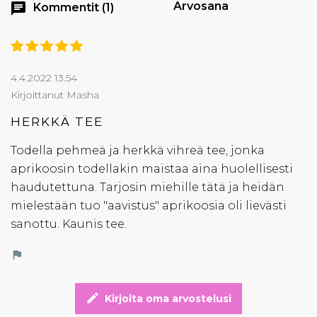
Arvosana
chat
Kommentit (1)
4.4.2022 13.54
Kirjoittanut Masha
HERKKÄ TEE
Todella pehmeä ja herkkä vihreä tee, jonka
aprikoosin todellakin maistaa aina huolellisesti
haudutettuna. Tarjosin miehille tätä ja heidän
mielestään tuo "aavistus" aprikoosia oli lievästi
sanottu. Kaunis tee.
flag
edit
Kirjoita oma arvostelusi