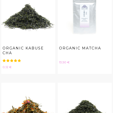
ORGANIC KABUSE
ORGANIC MATCHA
CHA
Hinta
13,50 €
Hinta
0,12 €