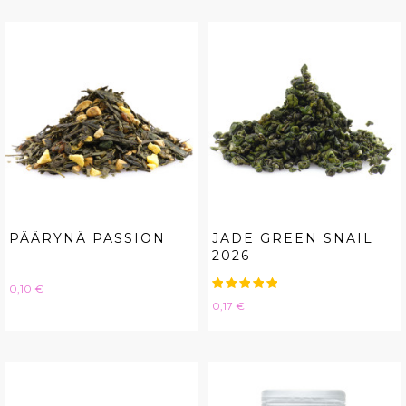
PÄÄRYNÄ PASSION
JADE GREEN SNAIL
2026
Hinta
0,10 €
Hinta
0,17 €