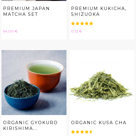
PREMIUM JAPAN
PREMIUM KUKICHA,
MATCHA SET
SHIZUOKA
Hinta
Hinta
54,00 €
0,12 €
ORGANIC GYOKURO
ORGANIC KUSA CHA
KIRISHIMA...