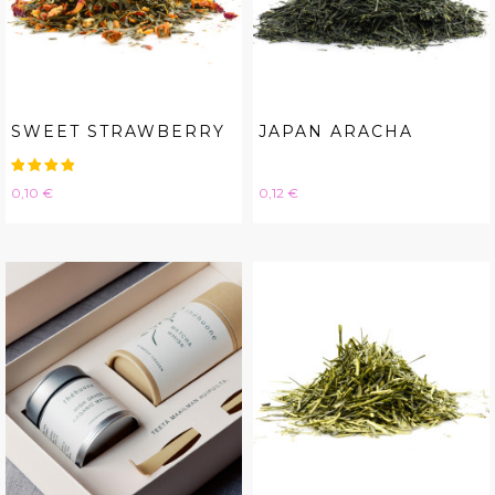
SWEET STRAWBERRY
JAPAN ARACHA
Hinta
Hinta
0,10 €
0,12 €