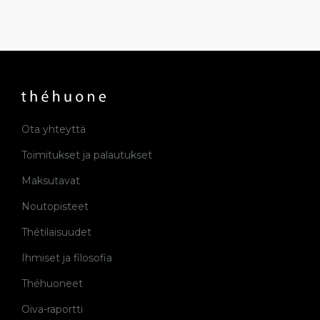
Ota yhteyttä
Toimitukset ja palautukset
Maksutavat
Noutopisteet
Thétilaisuudet
Ihmiset ja filosofia
Théhuoneet
Oiva-raportti