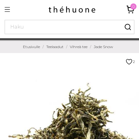
0
Etusivulle
Teelaadut
Vihreä tee
Jade Snow
2