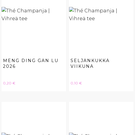
MENG DING GAN LU
SELJANKUKKA
2026
VIIKUNA
Hinta
Hinta
0,20 €
0,10 €