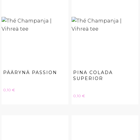
PÄÄRYNÄ PASSION
PINA COLADA
SUPERIOR
Hinta
0,10 €
Hinta
0,10 €