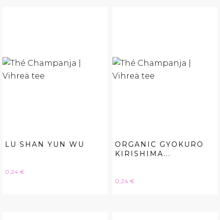
LU SHAN YUN WU
ORGANIC GYOKURO
KIRISHIMA...
Hinta
0,24 €
Hinta
0,24 €