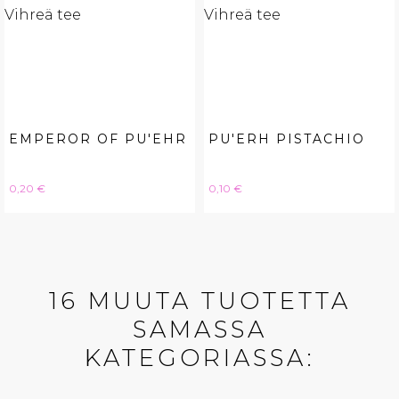
EMPEROR OF PU'EHR
PU'ERH PISTACHIO
Hinta
Hinta
0,20 €
0,10 €
16 MUUTA TUOTETTA
SAMASSA
KATEGORIASSA: