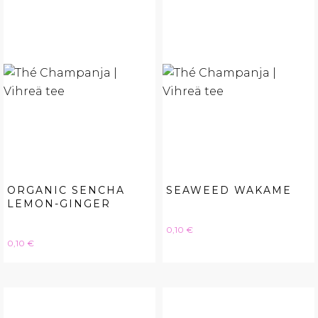
ORGANIC SENCHA
SEAWEED WAKAME
LEMON-GINGER
Hinta
0,10 €
Hinta
0,10 €