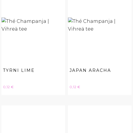
TYRNI LIME
JAPAN ARACHA
Hinta
Hinta
0,12 €
0,12 €