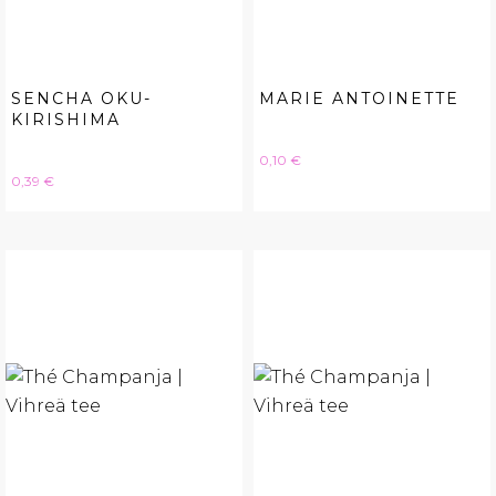
SENCHA OKU-
MARIE ANTOINETTE
KIRISHIMA
Hinta
0,10 €
Hinta
0,39 €