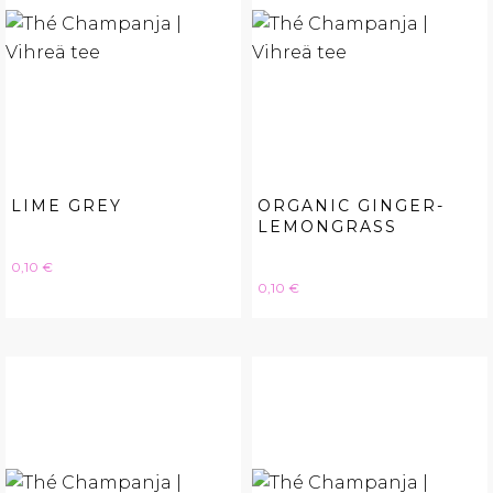
LIME GREY
ORGANIC GINGER-
LEMONGRASS
Hinta
0,10 €
Hinta
0,10 €