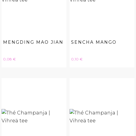
MENGDING MAO JIAN
SENCHA MANGO
Hinta
Hinta
0,08 €
0,10 €