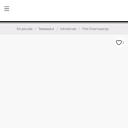
Etusivulle
Teelaadut
Vihreä tee
Thé Champanja
2