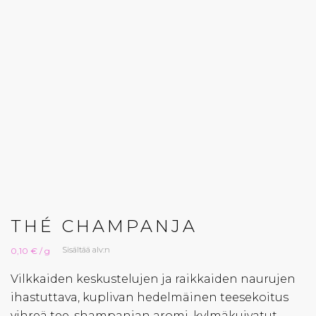
THÉ CHAMPANJA
Sisältää alv:n
0,10 € / g
Vilkkaiden keskustelujen ja raikkaiden naurujen
ihastuttava, kuplivan hedelmäinen teesekoitus
vihreä tee, shampanjan aromi, kylmäkuivatut