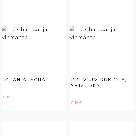
JAPAN ARACHA
PREMIUM KUKICHA,
SHIZUOKA
Hinta
0,12 €
Hinta
0,12 €