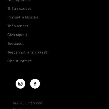
Thétilaisuudet
Ihmiset ja filosofia
Théhuoneet
Oiva-raportti
Teelaadut
Teepannut ja tarvikkeet
Oheistuotteet
© 2026 - Théhuone