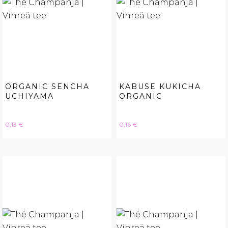
ORGANIC SENCHA
KABUSE KUKICHA
UCHIYAMA
ORGANIC
Hinta
Hinta
0,13 €
0,16 €