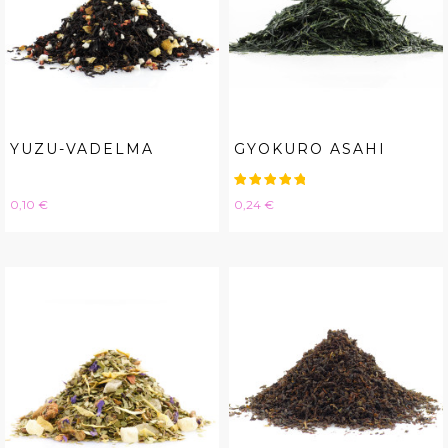
YUZU-VADELMA
GYOKURO ASAHI
Hinta
Hinta
0,10 €
0,24 €