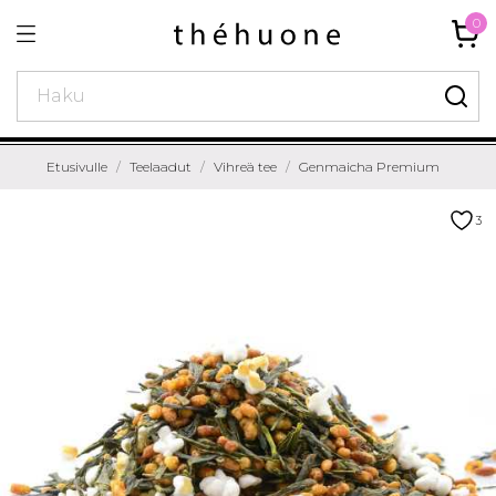
0
Etusivulle
Teelaadut
Vihreä tee
Genmaicha Premium
3