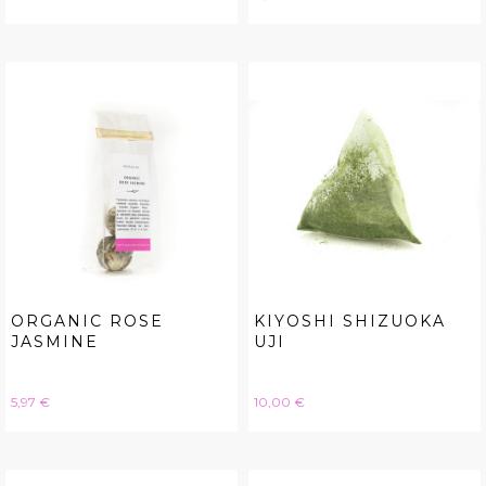
ORGANIC ROSE
KIYOSHI SHIZUOKA
JASMINE
UJI
Hinta
Hinta
5,97 €
10,00 €