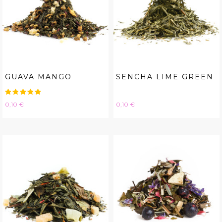
GUAVA MANGO
SENCHA LIME GREEN
Hinta
Hinta
0,10 €
0,10 €