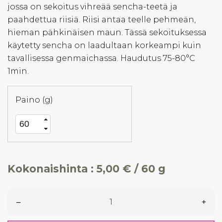
jossa on sekoitus vihreää sencha-teetä ja
paahdettua riisiä. Riisi antaa teelle pehmeän,
hieman pähkinäisen maun. Tässä sekoituksessa
käytetty sencha on laadultaan korkeampi kuin
tavallisessa genmaichassa. Haudutus 75-80°C
1min.
Paino (g)
Kokonaishinta :
5,00 € / 60 g
–
+