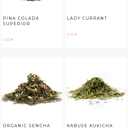
PINA COLADA
LADY CURRANT
SUPERIOR
Hinta
0,12 €
Hinta
0,10 €
ORGANIC SENCHA
KABUSE KUKICHA