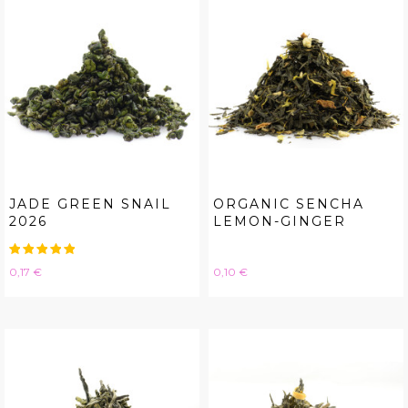
JADE GREEN SNAIL
ORGANIC SENCHA
2026
LEMON-GINGER
Hinta
Hinta
0,17 €
0,10 €