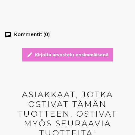
chat
Kommentit (0)
edit
Kirjoita arvostelu ensimmäisenä
ASIAKKAAT, JOTKA
OSTIVAT TÄMÄN
TUOTTEEN, OSTIVAT
MYÖS SEURAAVIA
TUOTTEITA: