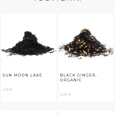
SUN MOON LAKE
BLACK GINGER,
ORGANIC
Hinta
0,12 €
Hinta
0,08 €