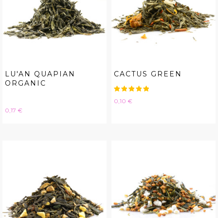
LU'AN QUAPIAN
CACTUS GREEN
ORGANIC
Hinta
0,10 €
Hinta
0,17 €