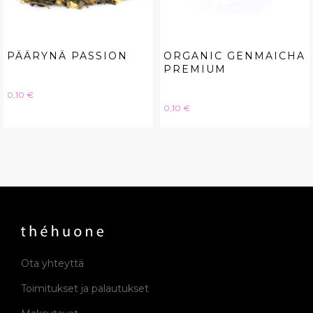
PÄÄRYNÄ PASSION
ORGANIC GENMAICHA
PREMIUM
Hinta
0,10 €
Hinta
0,10 €
Ota yhteyttä
Toimitukset ja palautukset