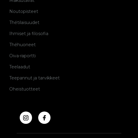
Maksutavat
Noutopisteet
Thétilaisuudet
Ihmiset ja filosofia
Théhuoneet
Oiva-raportti
Teelaadut
Teepannut ja tarvikkeet
Oheistuotteet