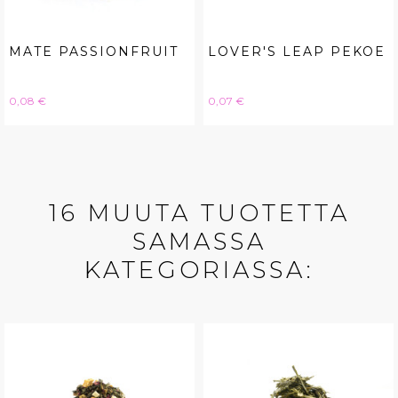
MATE PASSIONFRUIT
LOVER'S LEAP PEKOE
Hinta
Hinta
0,08 €
0,07 €
16 MUUTA TUOTETTA
SAMASSA
KATEGORIASSA: