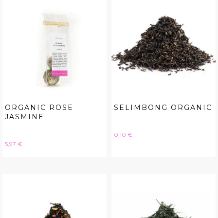
ORGANIC ROSE
SELIMBONG ORGANIC
JASMINE
Hinta
0,10 €
Hinta
5,97 €