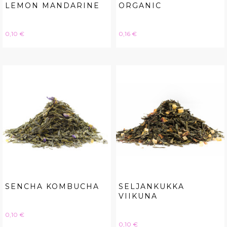
LEMON MANDARINE
ORGANIC
Hinta
Hinta
0,10 €
0,16 €
SENCHA KOMBUCHA
SELJANKUKKA
VIIKUNA
Hinta
0,10 €
Hinta
0,10 €