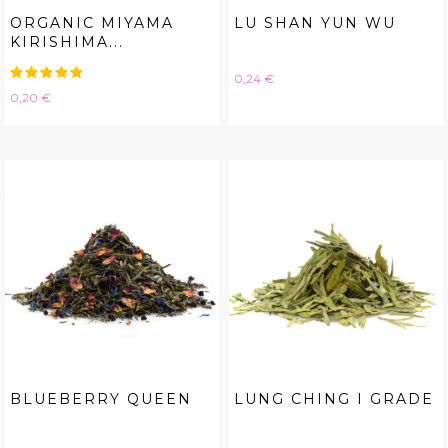
ORGANIC MIYAMA
LU SHAN YUN WU
KIRISHIMA...
Hinta
0,24 €
Hinta
0,20 €
BLUEBERRY QUEEN
LUNG CHING I GRADE