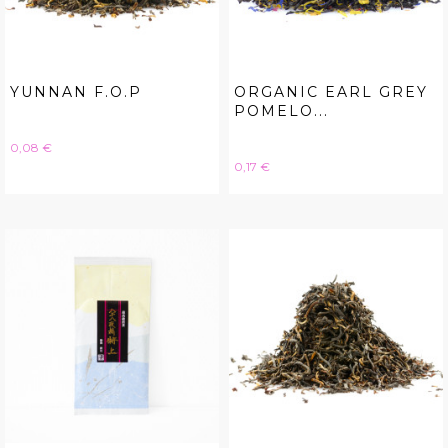
YUNNAN F.O.P
ORGANIC EARL GREY
POMELO...
Hinta
0,08 €
Hinta
0,17 €