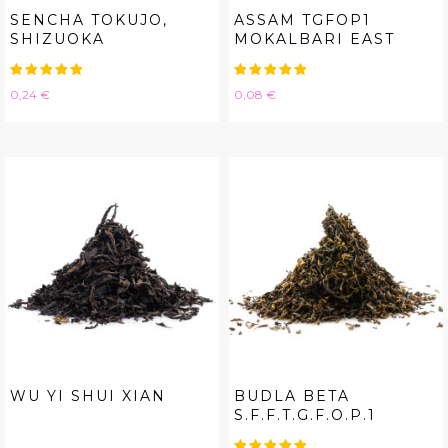
SENCHA TOKUJO,
ASSAM TGFOP1
SHIZUOKA
MOKALBARI EAST
Hinta
Hinta
0,24 €
0,08 €
WU YI SHUI XIAN
BUDLA BETA
S.F.F.T.G.F.O.P.1