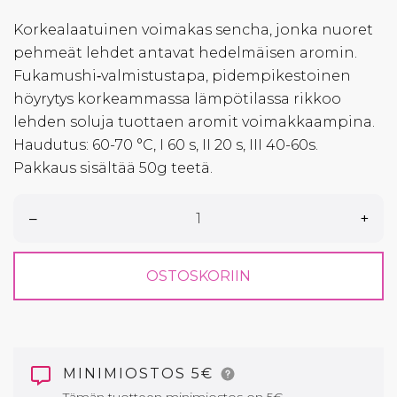
Korkealaatuinen voimakas sencha, jonka nuoret
pehmeät lehdet antavat hedelmäisen aromin.
Fukamushi‐valmistustapa, pidempikestoinen
höyrytys korkeammassa lämpötilassa rikkoo
lehden soluja tuottaen aromit voimakkaampina.
Haudutus: 60-70 °C, I 60 s, II 20 s, III 40-60s.
Pakkaus sisältää 50g teetä.
–
+
OSTOSKORIIN
MINIMIOSTOS 5€