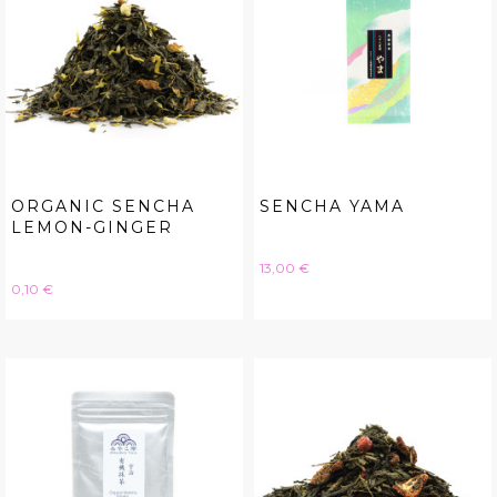
ORGANIC SENCHA
SENCHA YAMA
LEMON-GINGER
Hinta
13,00 €
Hinta
0,10 €