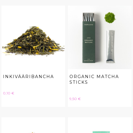
INKIVÄÄRIBANCHA
ORGANIC MATCHA
STICKS
Hinta
0,10 €
Hinta
9,50 €