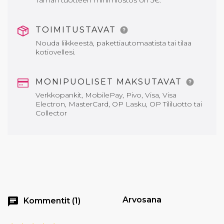
Tämän tuotteen minimiostos on 5€.
TOIMITUSTAVAT
Nouda liikkeestä, pakettiautomaatista tai tilaa
kotiovellesi.
MONIPUOLISET MAKSUTAVAT
Verkkopankit, MobilePay, Pivo, Visa, Visa
Electron, MasterCard, OP Lasku, OP Tililuotto tai
Collector
Arvosana
chat
Kommentit (1)