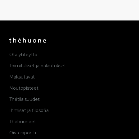
Ota yhteyttä
Toimitukset ja palautukset
Maksutavat
Noutopisteet
Thétilaisuudet
Ihmiset ja filosofia
Théhuoneet
Oiva-raportti