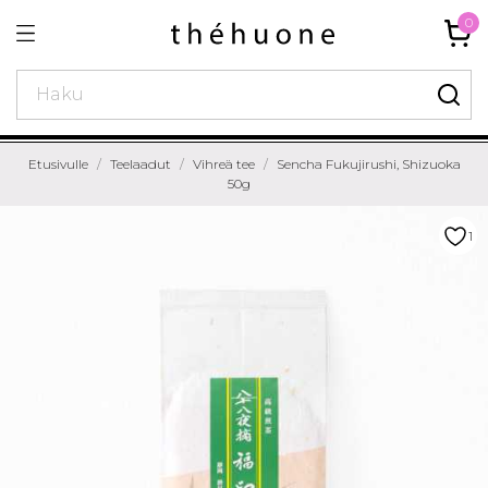
0
Etusivulle
Teelaadut
Vihreä tee
Sencha Fukujirushi, Shizuoka
50g
1