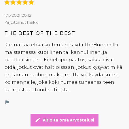
17.5.2021 20.12
Kirjoittanut heikki
THE BEST OF THE BEST
Kannattaa ehkä kuitenkin käydä TheHuoneella
maistamassa kupillinen tai kannullinen, ja
päättää siotten. Ei helppo päätös, kaikki eivät
pidä, jotkut ovat haltioissaan, jotkut kysyvät mikä
on tämän ruohon maku, mutta voi käydä kuten
kolmannelle, joka koki humaaltuneensa teen
tuomasta autuuden tilasta.
flag
edit
Kirjoita oma arvostelusi