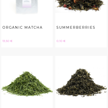
ORGANIC MATCHA
SUMMERBERRIES
Hinta
Hinta
13,50 €
0,10 €