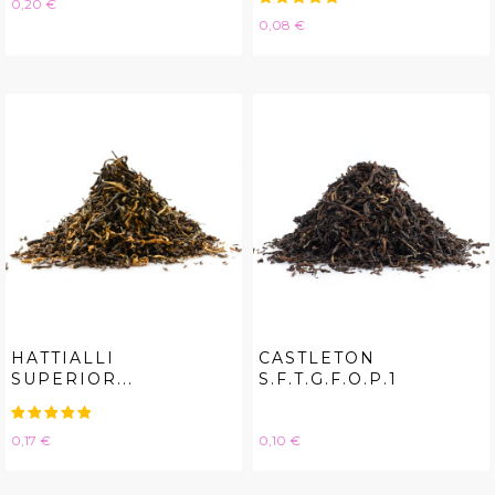
Hinta
0,20 €
Hinta
0,08 €
HATTIALLI
CASTLETON
SUPERIOR...
S.F.T.G.F.O.P.1
Hinta
Hinta
0,17 €
0,10 €