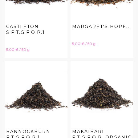
CASTLETON
MARGARET'S HOPE...
S.F.T.G.F.O.P.1
Hinta
5,00 € / 50 g
Hinta
5,00 € / 50 g
BANNOCKBURN
MAKAIBARI
F.T.G.F.O.P.1
F.T.G.F.O.P, ORGANIC