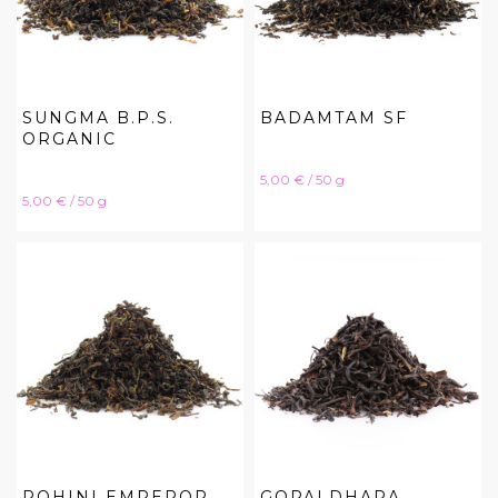
SUNGMA B.P.S.
BADAMTAM SF
ORGANIC
Hinta
5,00 € / 50 g
Hinta
5,00 € / 50 g
ROHINI EMPEROR
GOPALDHARA