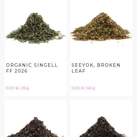
ORGANIC SINGELL
SEEYOK, BROKEN
FF 2026
LEAF
Hinta
Hinta
5,00 € / 25 g
5,00 € / 60 g