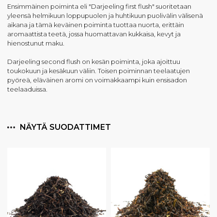
Ensimmäinen poiminta eli "Darjeeling first flush" suoritetaan
yleensä helmikuun loppupuolen ja huhtikuun puolivälin välisenä
aikana ja tämä keväinen poiminta tuottaa nuorta, erittäin
aromaattista teetä, jossa huomattavan kukkaisa, kevyt ja
hienostunut maku.
Darjeeling second flush on kesän poiminta, joka ajoittuu
toukokuun ja kesäkuun väliin. Toisen poiminnan teelaatujen
pyöreä, eläväinen aromi on voimakkaampi kuin ensisadon
teelaaduissa.
NÄYTÄ SUODATTIMET