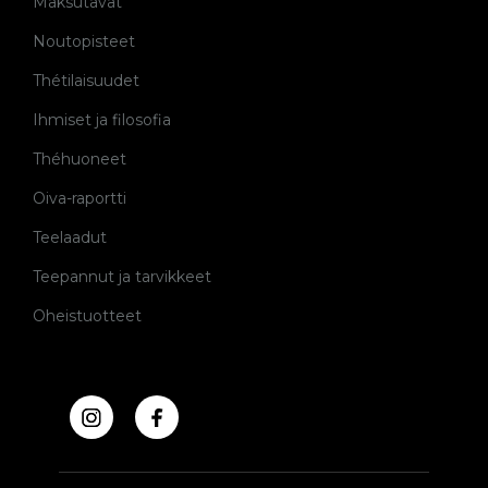
Maksutavat
Noutopisteet
Thétilaisuudet
Ihmiset ja filosofia
Théhuoneet
Oiva-raportti
Teelaadut
Teepannut ja tarvikkeet
Oheistuotteet