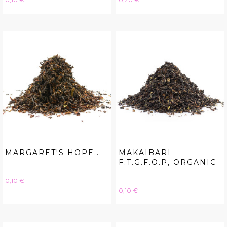
MARGARET'S HOPE...
MAKAIBARI
F.T.G.F.O.P, ORGANIC
Hinta
0,10 €
Hinta
0,10 €