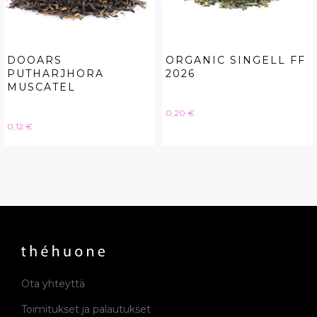
DOOARS
ORGANIC SINGELL FF
PUTHARJHORA
2026
MUSCATEL
Hinta
0,20 €
Hinta
0,12 €
Ota yhteyttä
Toimitukset ja palautukset