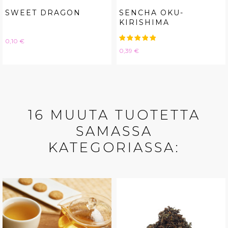
SWEET DRAGON
SENCHA OKU-
KIRISHIMA
Hinta
0,10 €
Hinta
0,39 €
16 MUUTA TUOTETTA
SAMASSA
KATEGORIASSA: