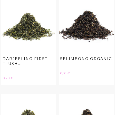
DARJEELING FIRST
SELIMBONG ORGANIC
FLUSH...
Hinta
0,10 €
Hinta
0,20 €