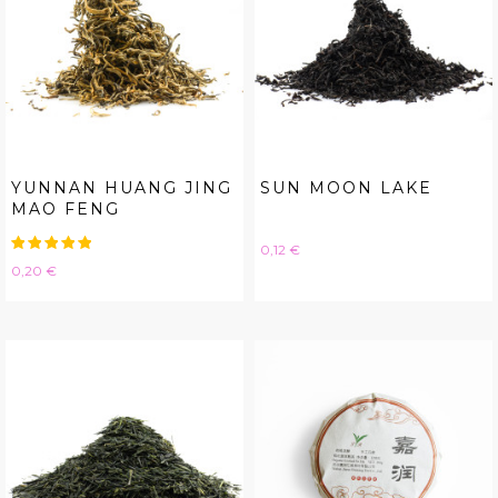
YUNNAN HUANG JING
SUN MOON LAKE
MAO FENG
Hinta
0,12 €
Hinta
0,20 €