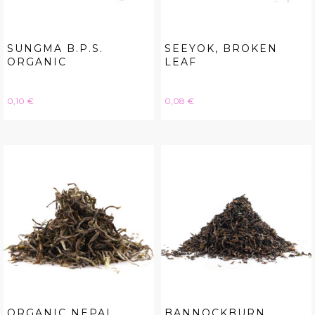
SUNGMA B.P.S.
SEEYOK, BROKEN
ORGANIC
LEAF
Hinta
Hinta
0,10 €
0,08 €
ORGANIC NEPAL
BANNOCKBURN