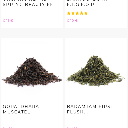
SPRING BEAUTY FF
F.T.G.F.O.P.1
Hinta
Hinta
0,16 €
0,10 €
GOPALDHARA
BADAMTAM FIRST
MUSCATEL
FLUSH...
Hinta
Hinta
0,10 €
0,20 €