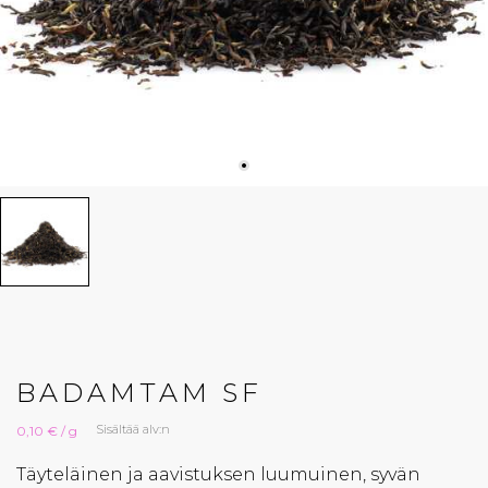
BADAMTAM SF
Sisältää alv:n
0,10 € / g
Täyteläinen ja aavistuksen luumuinen, syvän