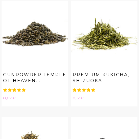
GUNPOWDER TEMPLE
PREMIUM KUKICHA,
OF HEAVEN...
SHIZUOKA
Hinta
Hinta
0,07 €
0,12 €