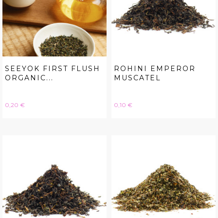
SEEYOK FIRST FLUSH
ROHINI EMPEROR
ORGANIC...
MUSCATEL
Hinta
Hinta
0,20 €
0,10 €