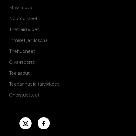
Maksutavat
Noutopisteet
Thétilaisuudet
Ihmiset ja filosofia
Théhuoneet
Oiva-raportti
Teelaadut
Teepannut ja tarvikkeet
Oheistuotteet