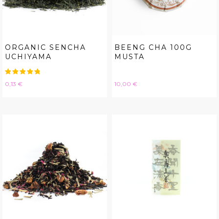
ORGANIC SENCHA
BEENG CHA 100G
UCHIYAMA
MUSTA
Hinta
Hinta
0,13 €
10,00 €