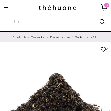
0
Etusivulle
Teelaadut
Darjeeling-tee
Badamtam SF
0