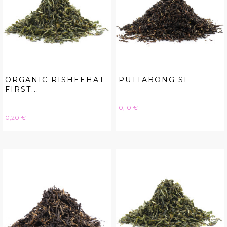
ORGANIC RISHEEHAT
PUTTABONG SF
FIRST...
Hinta
0,10 €
Hinta
0,20 €