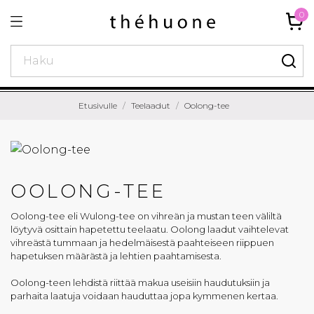
0
Etusivulle
Teelaadut
Oolong-tee
OOLONG-TEE
Oolong-tee eli Wulong-tee on vihreän ja mustan teen väliltä
löytyvä osittain hapetettu teelaatu. Oolong laadut vaihtelevat
vihreästä tummaan ja hedelmäisestä paahteiseen riippuen
hapetuksen määrästä ja lehtien paahtamisesta.
Oolong-teen lehdistä riittää makua useisiin haudutuksiin ja
parhaita laatuja voidaan hauduttaa jopa kymmenen kertaa.