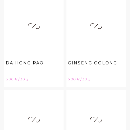
DA HONG PAO
GINSENG OOLONG
Hinta
Hinta
5,00 € / 30 g
5,00 € / 30 g