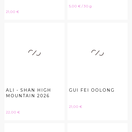
Hinta
5,00 € / 30 g
Hinta
21,00 €
ALI - SHAN HIGH
GUI FEI OOLONG
MOUNTAIN 2026
Hinta
21,00 €
Hinta
22,00 €