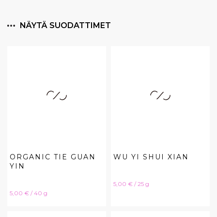
NÄYTÄ SUODATTIMET
ORGANIC TIE GUAN
WU YI SHUI XIAN
YIN
Hinta
5,00 € / 25 g
Hinta
5,00 € / 40 g