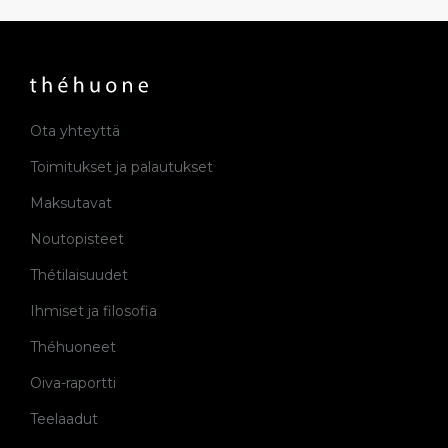
Ota yhteyttä
Toimitukset ja palautukset
Maksutavat
Noutopisteet
Thétilaisuudet
Ihmiset ja filosofia
Théhuoneet
Oiva-raportti
Teelaadut