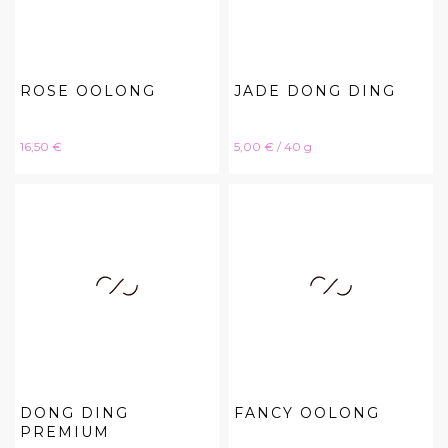
ROSE OOLONG
JADE DONG DING
Hinta
Hinta
16,50 €
5,00 € / 40 g
DONG DING
FANCY OOLONG
PREMIUM