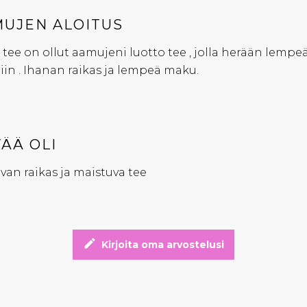
UJEN ALOITUS
tee on ollut aamujeni luotto tee , jolla herään lempeä
iin . Ihanan raikas ja lempeä maku.
ÄÄ OLI
an raikas ja maistuva tee
edit
Kirjoita oma arvostelusi