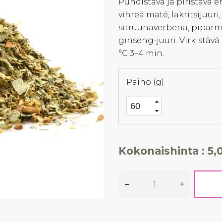
Puhdistava ja piristävä e
vihreä maté, lakritsijuuri
sitruunaverbena, piparm
ginseng-juuri. Virkistä
°C 3–4 min.
Paino (g)
Kokonaishinta :
5,
–
+