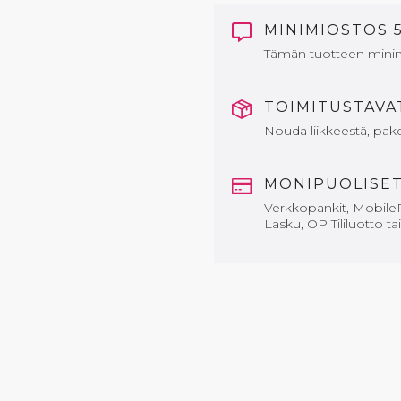
MINIMIOSTOS 
Tämän tuotteen mini
TOIMITUSTAV
Nouda liikkeestä, paket
MONIPUOLISE
Verkkopankit, MobileP
Lasku, OP Tililuotto ta