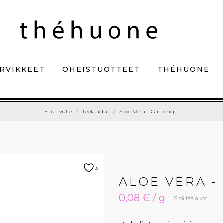
RVIKKEET
OHEISTUOTTEET
THÉHUONE
Etusivulle
Teelaadut
Aloe Vera - Ginseng
3
ALOE VERA -
0,08 € / g
Sisältää alv:n