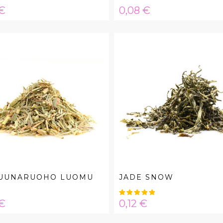
a
Hinta
 €
0,08 €
RUUNARUOHO LUOMU
JADE SNOW
a
Hinta
 €
0,12 €