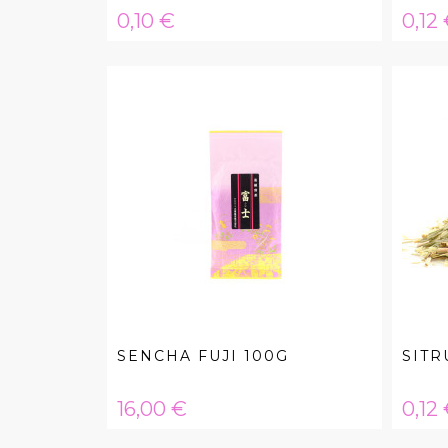
Hinta
Hint
0,10 €
0,12
SENCHA FUJI 100G
SIT
Hinta
Hint
16,00 €
0,12