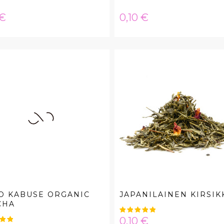
a
Hinta
 €
0,10 €
O KABUSE ORGANIC
JAPANILAINEN KIRSIK
CHA
Hinta
0,10 €