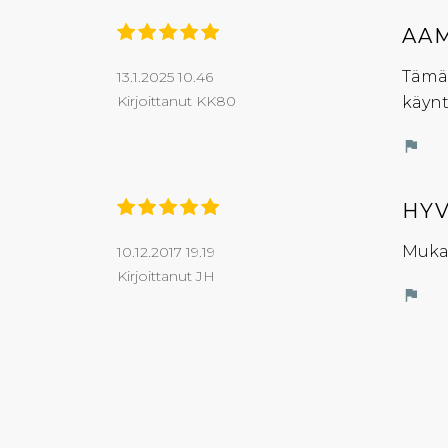
AAM
Tämä 
13.1.2025 10.46
Kirjoittanut KK80
käynt
flag
HYV
Mukav
10.12.2017 19.19
Kirjoittanut JH
flag