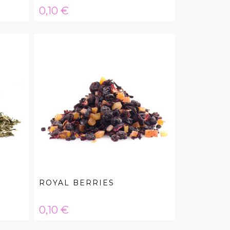
Hinta
0,10 €
ROYAL BERRIES
Hinta
0,10 €