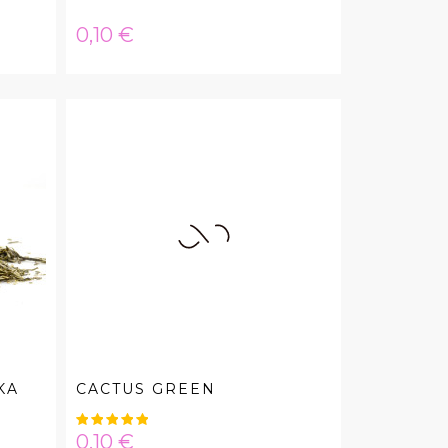
Hinta
0,10 €
KA
CACTUS GREEN
Hinta
0,10 €