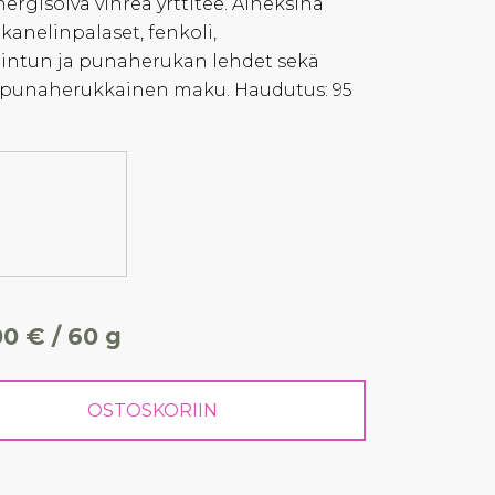
nergisoiva vihreä yrttitee. Aineksina
, kanelinpalaset, fenkoli,
intun ja punaherukan lehdet sekä
vä punaherukkainen maku. Haudutus: 95
00 € / 60 g
OSTOSKORIIN