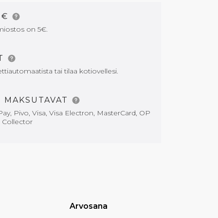
5€
miostos on 5€.
AT
tiautomaatista tai tilaa kotiovellesi.
T MAKSUTAVAT
ay, Pivo, Visa, Visa Electron, MasterCard, OP
i Collector
Arvosana