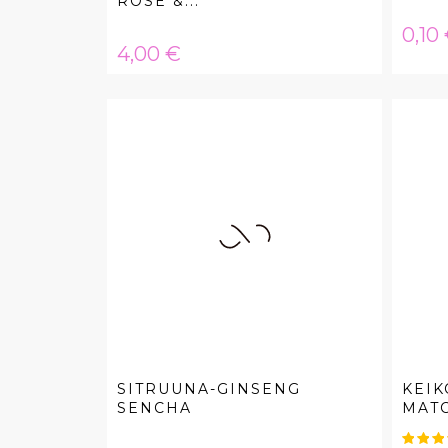
ROSE &...
Hint
0,10
Hinta
4,00 €
SITRUUNA-GINSENG
KEIK
SENCHA
MAT