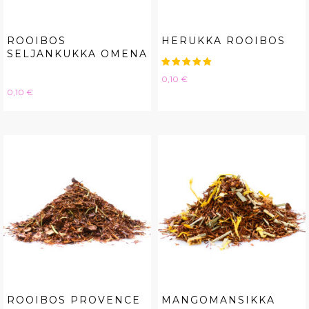
ROOIBOS
HERUKKA ROOIBOS
SELJANKUKKA OMENA
Hinta
0,10 €
Hinta
0,10 €
ROOIBOS PROVENCE
MANGOMANSIKKA