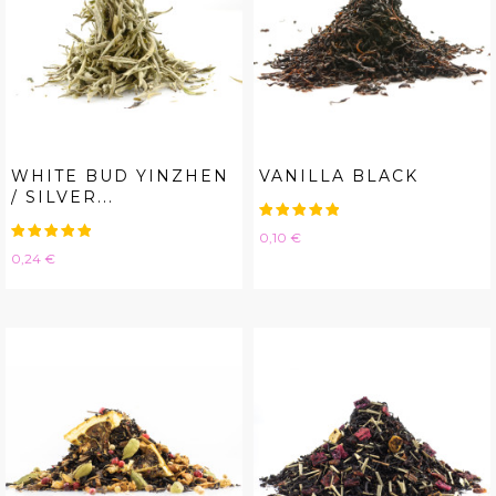
WHITE BUD YINZHEN
VANILLA BLACK
/ SILVER...
Hinta
0,10 €
Hinta
0,24 €