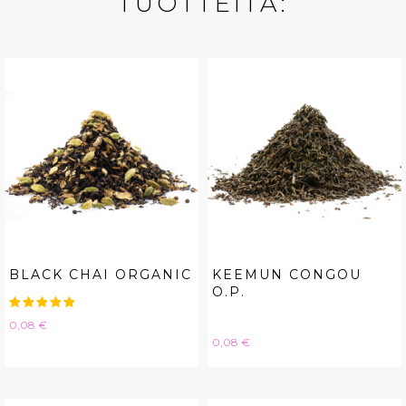
TUOTTEITA:
BLACK CHAI ORGANIC
KEEMUN CONGOU
O.P.
Hinta
0,08 €
Hinta
0,08 €