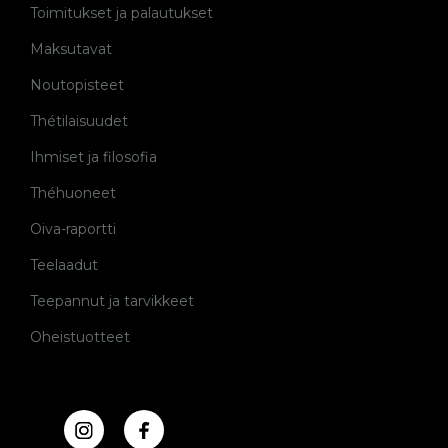
Toimitukset ja palautukset
Maksutavat
Noutopisteet
Thétilaisuudet
Ihmiset ja filosofia
Théhuoneet
Oiva-raportti
Teelaadut
Teepannut ja tarvikkeet
Oheistuotteet