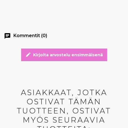
chat
Kommentit (0)
edit
Kirjoita arvostelu ensimmäisenä
ASIAKKAAT, JOTKA
OSTIVAT TÄMÄN
TUOTTEEN, OSTIVAT
MYÖS SEURAAVIA