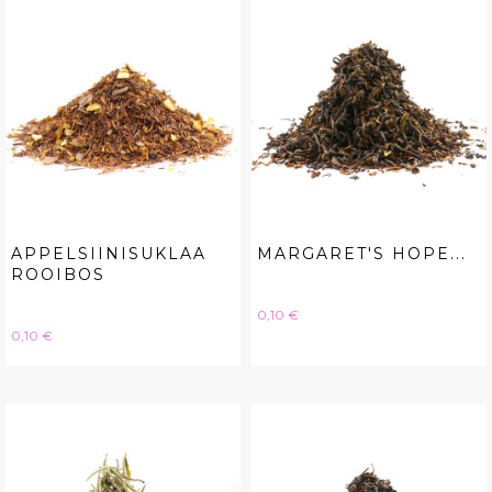
APPELSIINISUKLAA
MARGARET'S HOPE...
ROOIBOS
Hinta
0,10 €
Hinta
0,10 €