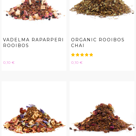
VADELMA RAPARPERI
ORGANIC ROOIBOS
ROOIBOS
CHAI
Hinta
Hinta
0,10 €
0,10 €