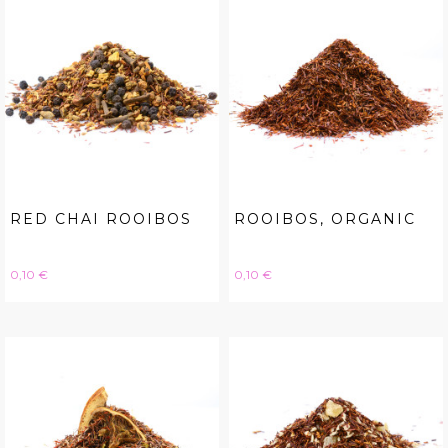
RED CHAI ROOIBOS
ROOIBOS, ORGANIC
Hinta
Hinta
0,10 €
0,10 €