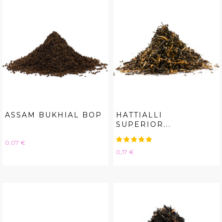
ASSAM BUKHIAL BOP
HATTIALLI
SUPERIOR...
Hinta
0,07 €
Hinta
0,17 €