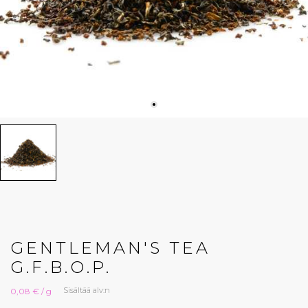
GENTLEMAN'S TEA
G.F.B.O.P.
Sisältää alv:n
0,08 € / g