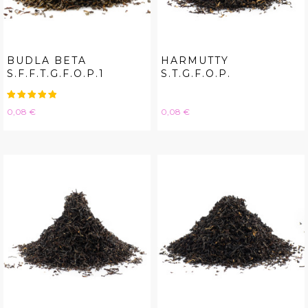
BUDLA BETA
HARMUTTY
S.F.F.T.G.F.O.P.1
S.T.G.F.O.P.
Hinta
Hinta
0,08 €
0,08 €