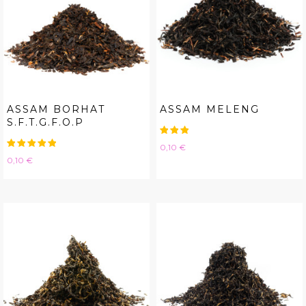
ASSAM BORHAT
ASSAM MELENG
S.F.T.G.F.O.P
Hinta
0,10 €
Hinta
0,10 €