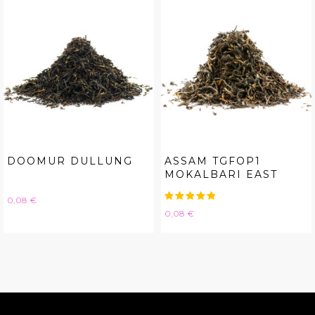
DOOMUR DULLUNG
ASSAM TGFOP1
MOKALBARI EAST
Hinta
0,08 €
Hinta
0,08 €