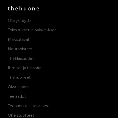
Ota yhteyttä
Toimitukset ja palautukset
Maksutavat
Noutopisteet
Thétilaisuudet
Ihmiset ja filosofia
Théhuoneet
Oiva-raportti
Teelaadut
Teepannut ja tarvikkeet
Oheistuotteet