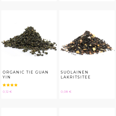
ORGANIC TIE GUAN
SUOLAINEN
YIN
LAKRITSITEE
Hinta
Hinta
0,12 €
0,08 €