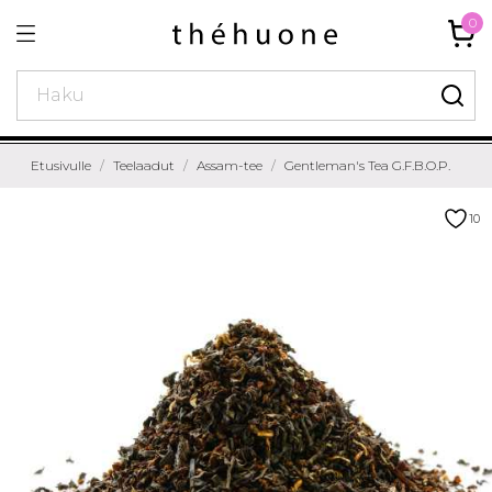
0
Etusivulle
Teelaadut
Assam-tee
Gentleman's Tea G.F.B.O.P.
10