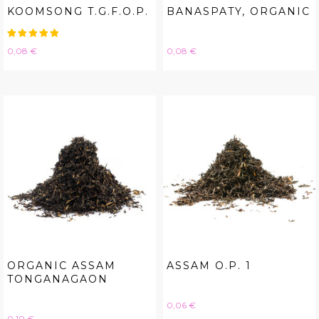
KOOMSONG T.G.F.O.P.
BANASPATY, ORGANIC
Hinta
Hinta
0,08 €
0,08 €
ORGANIC ASSAM
ASSAM O.P. 1
TONGANAGAON
Hinta
0,06 €
Hinta
0,10 €