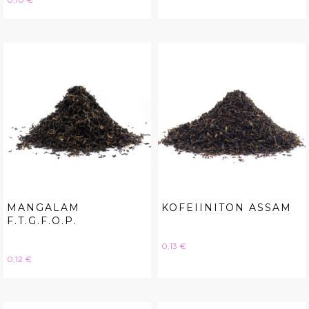
MANGALAM
KOFEIINITON ASSAM
F.T.G.F.O.P.
Hinta
0,13 €
Hinta
0,12 €