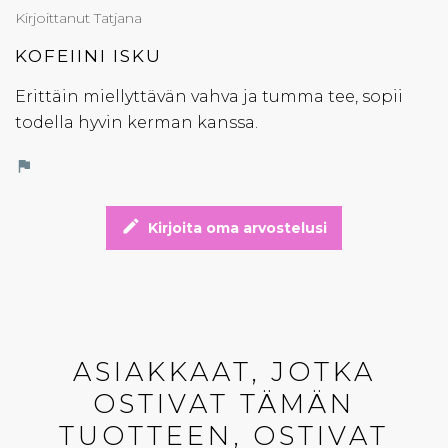
Kirjoittanut Tatjana
KOFEIINI ISKU
Erittäin miellyttävän vahva ja tumma tee, sopii
todella hyvin kerman kanssa.
flag
edit
Kirjoita oma arvostelusi
ASIAKKAAT, JOTKA
OSTIVAT TÄMÄN
TUOTTEEN, OSTIVAT