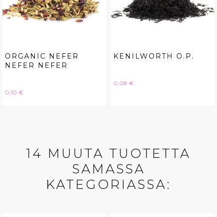
ORGANIC NEFER
KENILWORTH O.P.
NEFER NEFER
Hinta
0,08 €
Hinta
0,10 €
14 MUUTA TUOTETTA
SAMASSA
KATEGORIASSA: