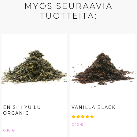
MYÖS SEURAAVIA
TUOTTEITA:
EN SHI YU LU
VANILLA BLACK
ORGANIC
Hinta
0,10 €
Hinta
0,10 €