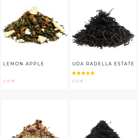
LEMON APPLE
UDA RADELLA ESTATE
Hinta
Hinta
0,10 €
0,12 €