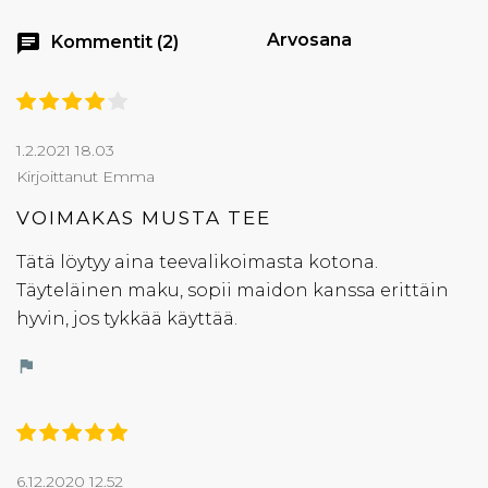
Arvosana
chat
Kommentit (2)
1.2.2021 18.03
Kirjoittanut Emma
VOIMAKAS MUSTA TEE
Tätä löytyy aina teevalikoimasta kotona.
Täyteläinen maku, sopii maidon kanssa erittäin
hyvin, jos tykkää käyttää.
flag
6.12.2020 12.52