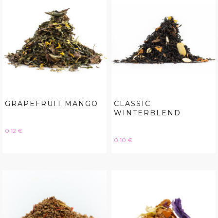
GRAPEFRUIT MANGO
CLASSIC
WINTERBLEND
Hinta
0,12 €
Hinta
0,10 €