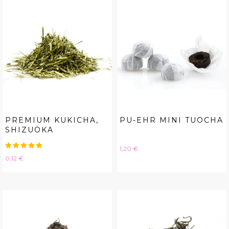
PREMIUM KUKICHA,
PU-EHR MINI TUOCHA
SHIZUOKA
Hinta
1,20 €
Hinta
0,12 €