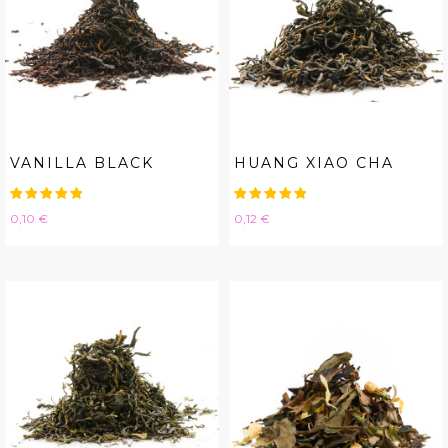
VANILLA BLACK
HUANG XIAO CHA
Hinta
Hinta
0,10 €
0,12 €