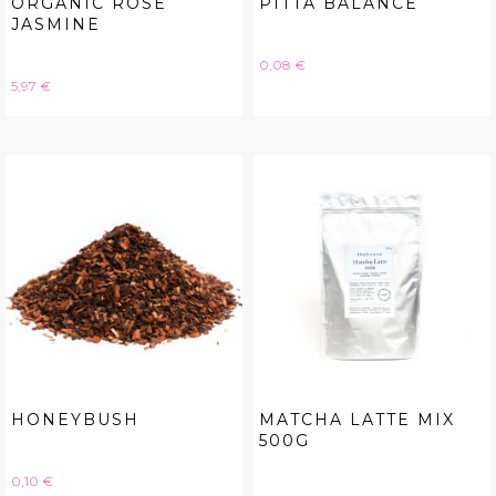
ORGANIC ROSE
PITTA BALANCE
JASMINE
Hinta
0,08 €
Hinta
5,97 €
HONEYBUSH
MATCHA LATTE MIX
500G
Hinta
0,10 €