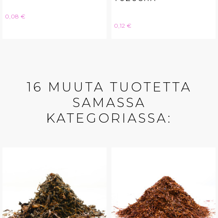
Hinta
0,08 €
Hinta
0,12 €
16 MUUTA TUOTETTA
SAMASSA
KATEGORIASSA: