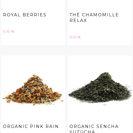
ROYAL BERRIES
THÉ CHAMOMILLE
RELAX
Hinta
0,10 €
Hinta
0,10 €
ORGANIC PINK RAIN
ORGANIC SENCHA
YUZUCHA