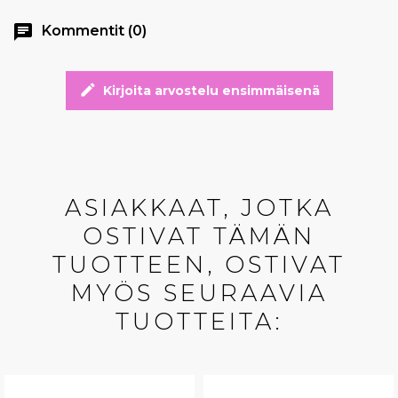
chat
Kommentit (0)
edit
Kirjoita arvostelu ensimmäisenä
ASIAKKAAT, JOTKA
OSTIVAT TÄMÄN
TUOTTEEN, OSTIVAT
MYÖS SEURAAVIA
TUOTTEITA: