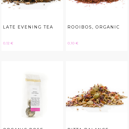
LATE EVENING TEA
ROOIBOS, ORGANIC
Hinta
Hinta
0,12 €
0,10 €