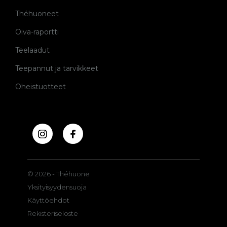
Théhuoneet
Oiva-raportti
Teelaadut
Teepannut ja tarvikkeet
Oheistuotteet
© 2026 - Théhuone
Yksityisyydensuoja
Käyttöehdot
Rekisteriseloste