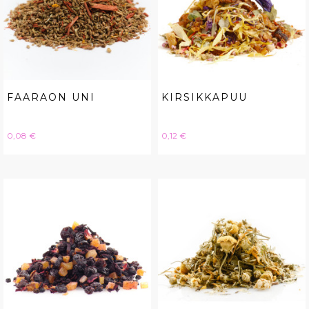
FAARAON UNI
KIRSIKKAPUU
Hinta
Hinta
0,08 €
0,12 €