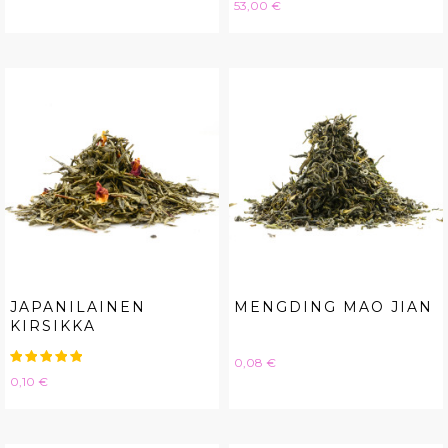
Hinta
53,00 €
JAPANILAINEN
MENGDING MAO JIAN
KIRSIKKA
Hinta
0,08 €
Hinta
0,10 €