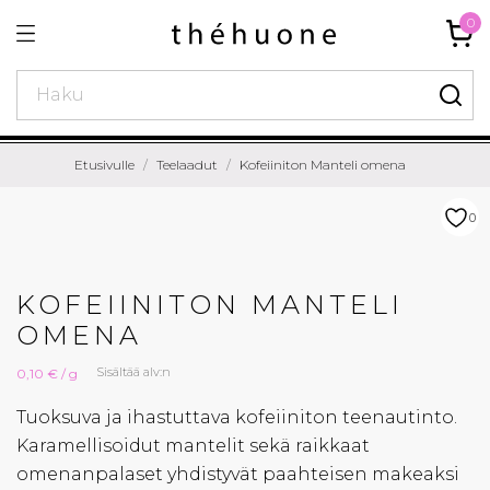
0
Etusivulle
Teelaadut
Kofeiiniton Manteli omena
0
KOFEIINITON MANTELI
OMENA
Sisältää alv:n
0,10 € / g
Tuoksuva ja ihastuttava kofeiiniton teenautinto.
Karamellisoidut mantelit sekä raikkaat
omenanpalaset yhdistyvät paahteisen makeaksi