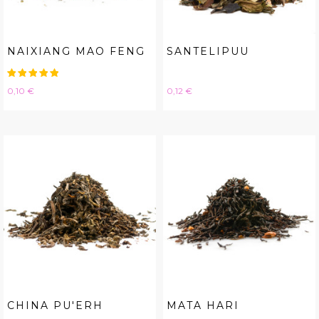
NAIXIANG MAO FENG
SANTELIPUU
Hinta
Hinta
0,10 €
0,12 €
CHINA PU'ERH
MATA HARI