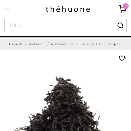
0
Etusivulle
Teelaadut
Punainen tee
Zhejiang Jiugu Hongmei
0