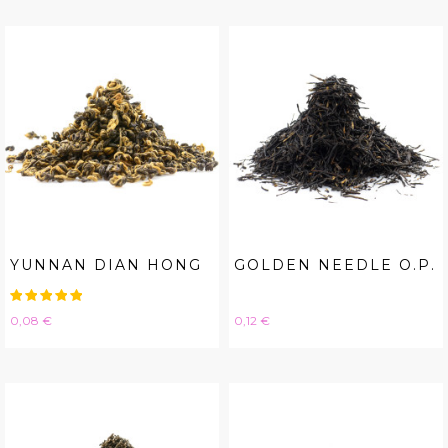
YUNNAN DIAN HONG
GOLDEN NEEDLE O.P.
Hinta
Hinta
0,08 €
0,12 €