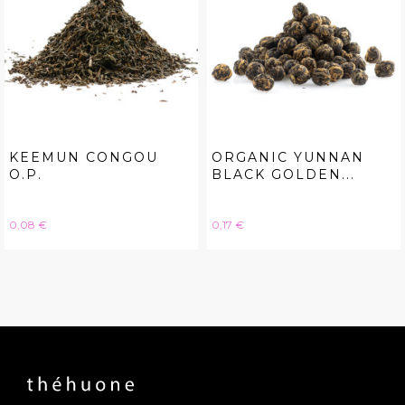
KEEMUN CONGOU
ORGANIC YUNNAN
O.P.
BLACK GOLDEN...
Hinta
Hinta
0,08 €
0,17 €