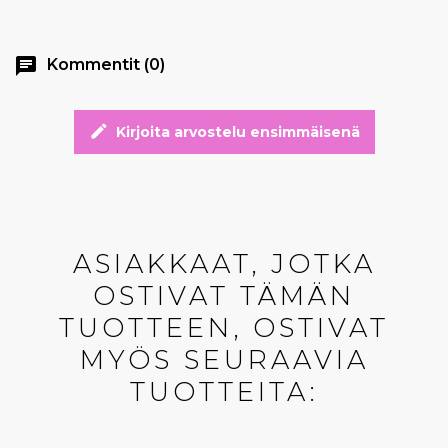
chat
Kommentit (0)
edit
Kirjoita arvostelu ensimmäisenä
ASIAKKAAT, JOTKA
OSTIVAT TÄMÄN
TUOTTEEN, OSTIVAT
MYÖS SEURAAVIA
TUOTTEITA: