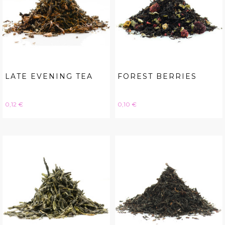
LATE EVENING TEA
FOREST BERRIES
Hinta
Hinta
0,12 €
0,10 €