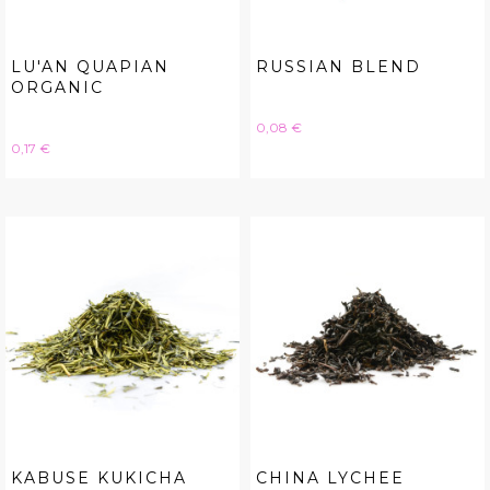
LU'AN QUAPIAN
RUSSIAN BLEND
ORGANIC
Hinta
0,08 €
Hinta
0,17 €
KABUSE KUKICHA
CHINA LYCHEE