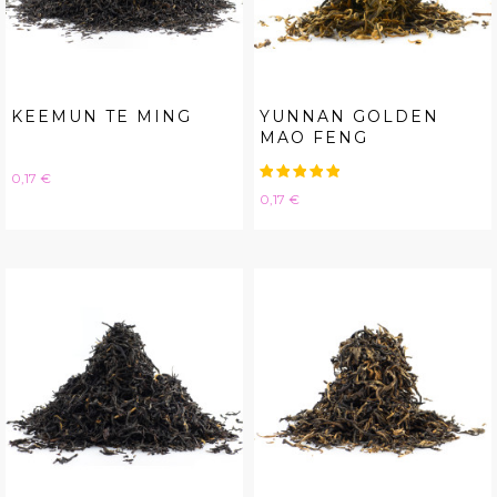
KEEMUN TE MING
YUNNAN GOLDEN
MAO FENG
Hinta
0,17 €
Hinta
0,17 €