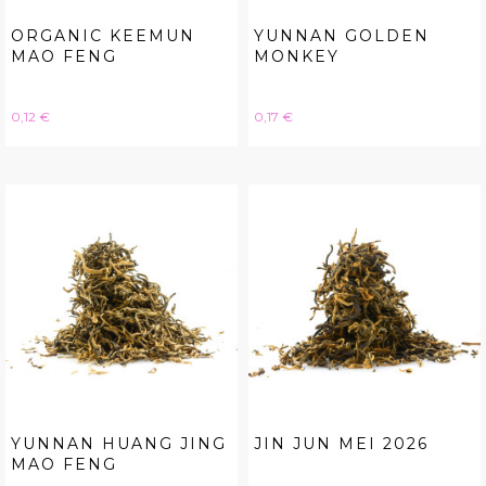
ORGANIC KEEMUN
YUNNAN GOLDEN
MAO FENG
MONKEY
Hinta
Hinta
0,12 €
0,17 €
YUNNAN HUANG JING
JIN JUN MEI 2026
MAO FENG