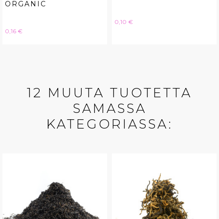
ORGANIC
Hinta
0,10 €
Hinta
0,16 €
12 MUUTA TUOTETTA
SAMASSA
KATEGORIASSA: