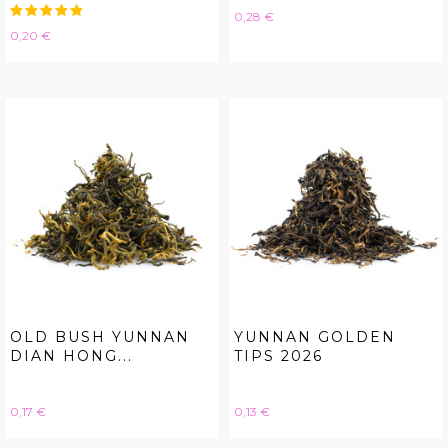
Hinta
0,28 €
Hinta
0,20 €
OLD BUSH YUNNAN
YUNNAN GOLDEN
DIAN HONG...
TIPS 2026
Hinta
Hinta
0,17 €
0,13 €