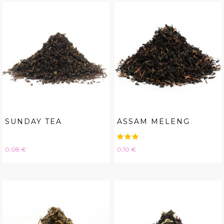
SUNDAY TEA
ASSAM MELENG
Hinta
Hinta
0,08 €
0,10 €