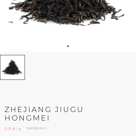
ZHEJIANG JIUGU
HONGMEI
Sisältää alv:n
0,13 € / g