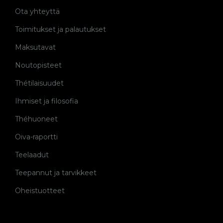
Ota yhteyttä
Toimitukset ja palautukset
Maksutavat
Noutopisteet
Thétilaisuudet
Ihmiset ja filosofia
Théhuoneet
Oiva-raportti
Teelaadut
Teepannut ja tarvikkeet
Oheistuotteet