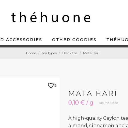
D ACCESSORIES
OTHER GOODIES
THÉHU
Home
Tea types
Black tea
Mata Hari
3
MATA HARI
0,10 € / g
Tax included
A high-quality Ceylon te
almond, cinnamon and ap