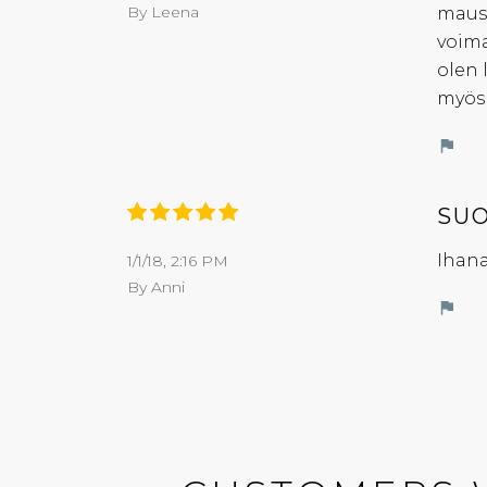
By Leena
maust
voima
olen 
myös 
flag
SUO
Ihana
1/1/18, 2:16 PM
By Anni
flag