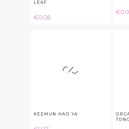
LEAF
Pric
€0.
Price
€0.08
KEEMUN HAO YA
ORG
TON
Price