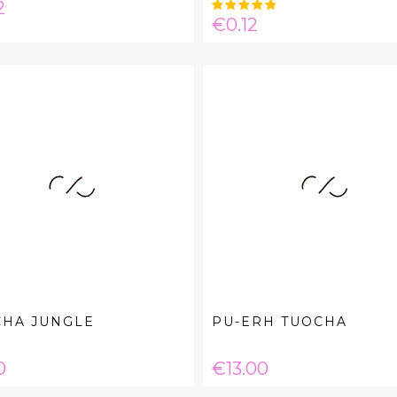
e
2
Price
€0.12
CHA JUNGLE
PU-ERH TUOCHA
e
Price
0
€13.00