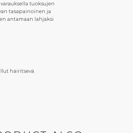
varauksella tuoksujen
van tasapainoinen ja
telen antamaan lahjaksi
lut häiritsevä.