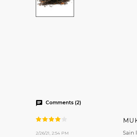
chat
Comments (2)
MUK
Sain 
2/26/21, 2:54 PM