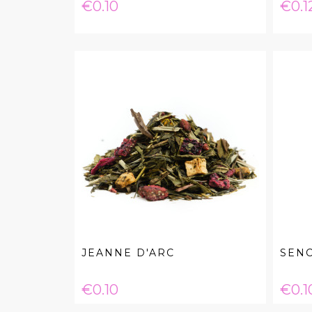
Price
Pric
€0.10
€0.1
JEANNE D'ARC
SEN
Price
Pric
€0.10
€0.1