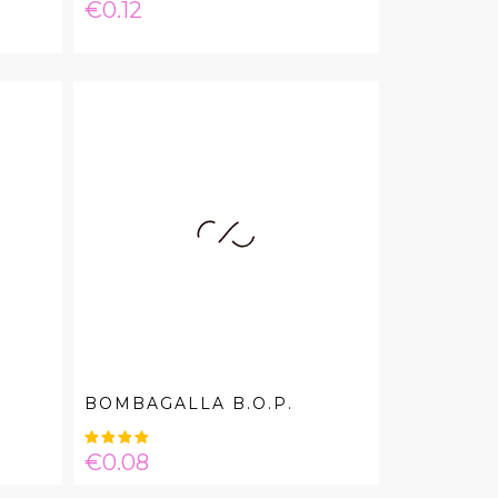
Price
€0.12
BOMBAGALLA B.O.P.
Price
€0.08