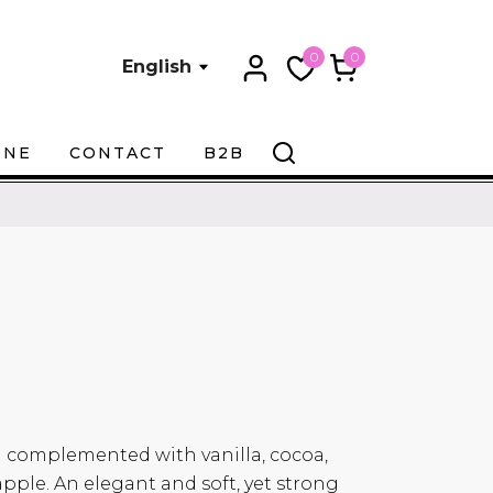
0
0
English
ONE
CONTACT
B2B
a complemented with vanilla, cocoa,
ple. An elegant and soft, yet strong