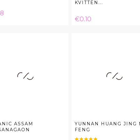
KVITTEN...
e
08
Price
€0.10
ANIC ASSAM
YUNNAN HUANG JING
GANAGAON
FENG