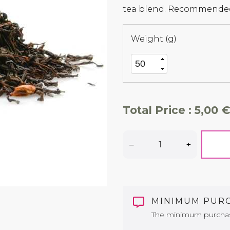
tea blend. Recommended 
Weight (g)
Total Price :
5,00 €
–
+
MINIMUM PUR
The minimum purchase 