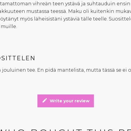
amattoman vihreän teen ystävä ja suhtauduin ensin 
kkuuteen mustassa teessä. Maku oli kuitenkin muka
löytänyt myös läheisistäni ystäviä tälle teelle. Suosit
muille.
SITTELEN
 jouluinen tee. En pidä mantelista, mutta tässä se ei ol
edit
Write your review