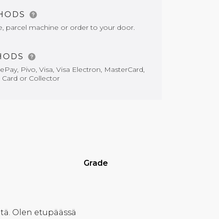
THODS
e, parcel machine or order to your door.
HODS
Pay, Pivo, Visa, Visa Electron, MasterCard,
 Card or Collector
Grade
tä. Olen etupäässä