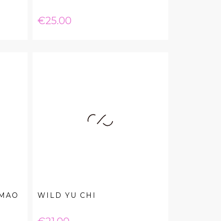
Price
€25.00
 MAO
WILD YU CHI
Price