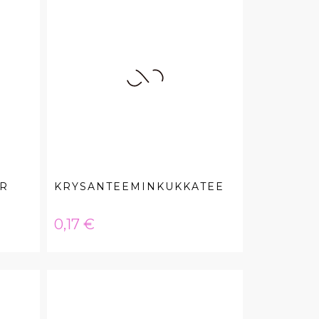
ER
KRYSANTEEMINKUKKATEE
Hinta
0,17 €