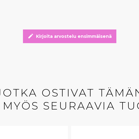
edit
Kirjoita arvostelu ensimmäisenä
 JOTKA OSTIVAT TÄMÄ
 MYÖS SEURAAVIA TU