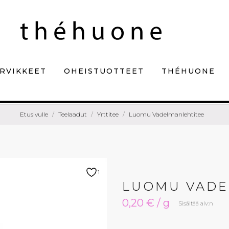
RVIKKEET
OHEISTUOTTEET
THÉHUONE
Etusivulle
Teelaadut
Yrttitee
Luomu Vadelmanlehtitee
1
LUOMU VADE
0,20 € / g
Sisältää alv:n