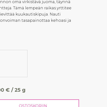
nnon oma virkistävä juoma, täynnä
ntteja. Tämä lempeän raikas yrttitee
ievittää kuukautiskipuja. Nauti
nonvoiman tasapainottaa kehoasi ja
00 € / 25 g
OSTOSKORIIN