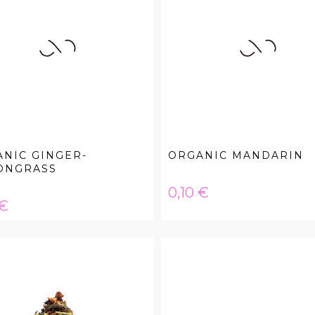
NIC GINGER-
ORGANIC MANDARIN
ONGRASS
Hinta
0,10 €
a
 €