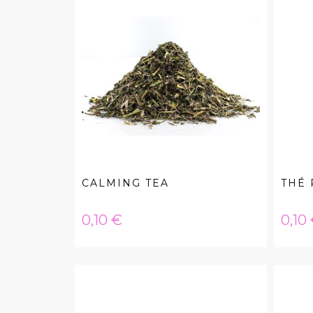
CALMING TEA
THÉ 
Hinta
Hint
0,10 €
0,10