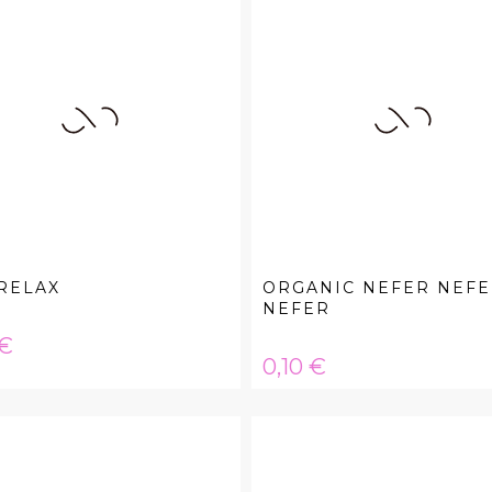
RELAX
ORGANIC NEFER NEF
NEFER
a
 €
Hinta
0,10 €