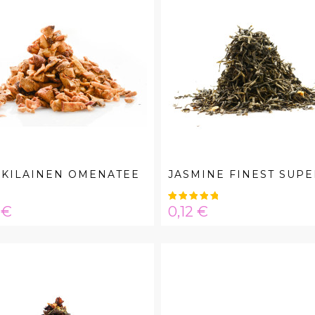
KKILAINEN OMENATEE
JASMINE FINEST SUP
a
Hinta
 €
0,12 €