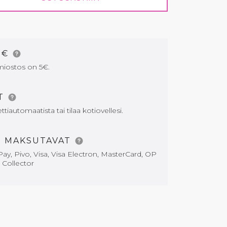
5€
miostos on 5€.
AT
tiautomaatista tai tilaa kotiovellesi.
T MAKSUTAVAT
ay, Pivo, Visa, Visa Electron, MasterCard, OP
i Collector