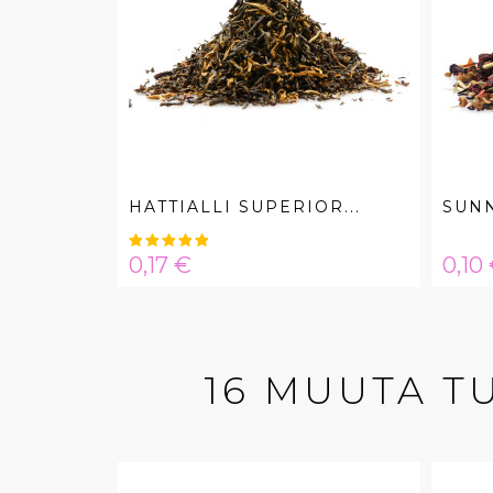
HATTIALLI SUPERIOR...
SUN
Hinta
Hint
0,17 €
0,10
16 MUUTA T