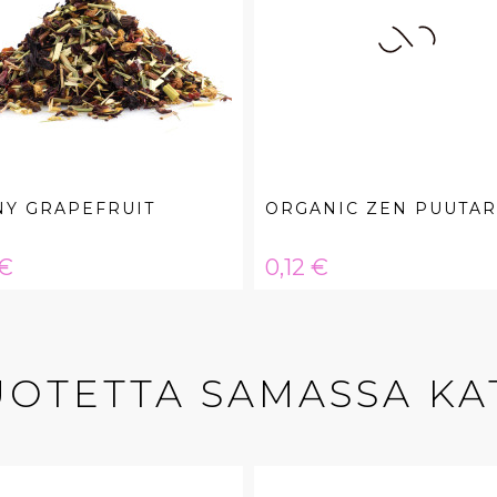
NY GRAPEFRUIT
ORGANIC ZEN PUUTA
a
Hinta
 €
0,12 €
UOTETTA SAMASSA KA