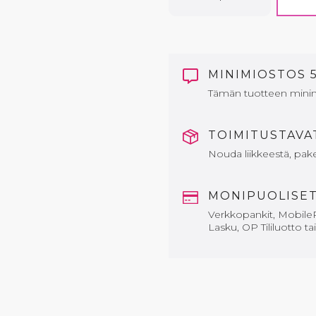
MINIMIOSTOS 
Tämän tuotteen mini
TOIMITUSTAV
Nouda liikkeestä, paket
MONIPUOLISE
Verkkopankit, MobileP
Lasku, OP Tililuotto ta