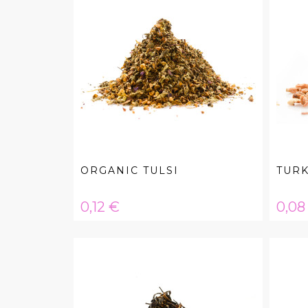
ORGANIC TULSI
TUR
Hinta
Hint
0,12 €
0,08