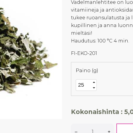
Vadelmanlehtitee on luo
vitamiineja ja antioksida
tukee ruoansulatusta ja l
kupillinen ja anna luon
mieltäsi!
Haudutus: 100 °C 4 min.
FI-EKO-201
Paino (g)
Kokonaishinta :
5,
–
+