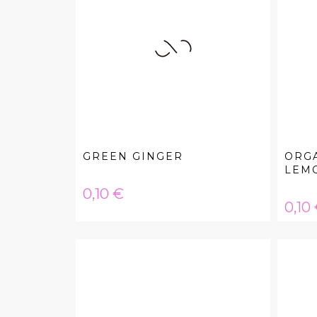
GREEN GINGER
ORGA
LEM
Hinta
0,10 €
Hint
0,10