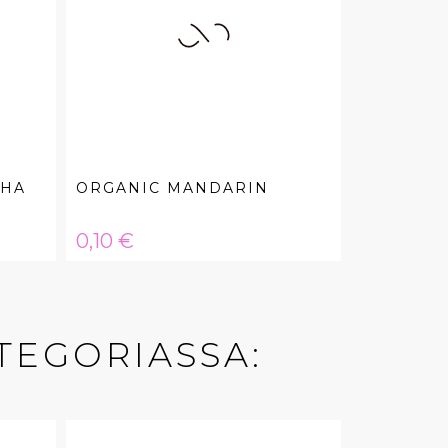
RHA
ORGANIC MANDARIN
Hinta
0,10 €
TEGORIASSA: