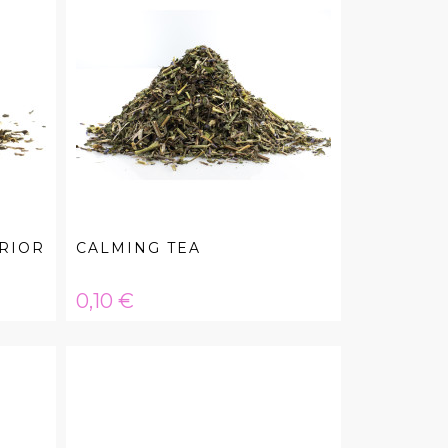
ERIOR
CALMING TEA
Hinta
0,10 €