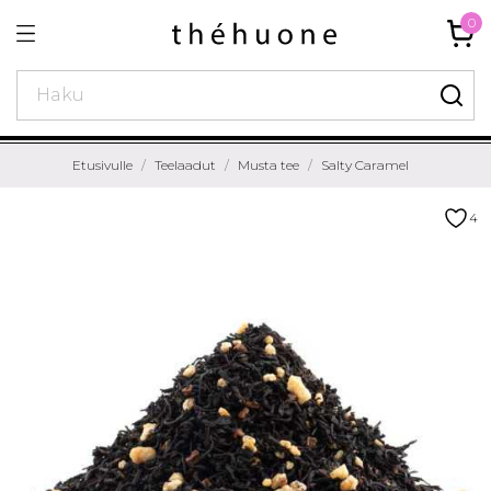
0
Etusivulle
Teelaadut
Musta tee
Salty Caramel
4