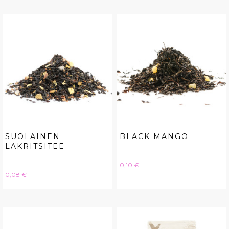
SUOLAINEN
BLACK MANGO
LAKRITSITEE
Hinta
0,10 €
Hinta
0,08 €