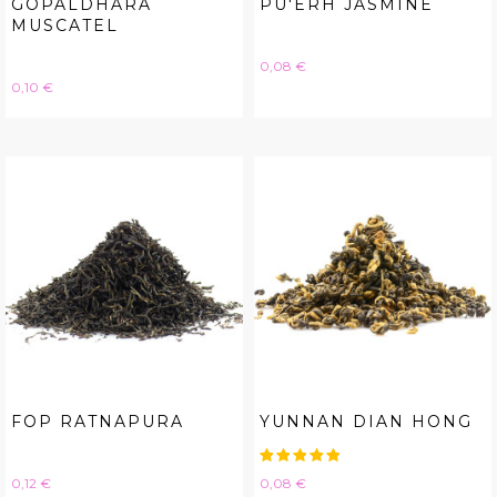
GOPALDHARA
PU'ERH JASMINE
MUSCATEL
Hinta
0,08 €
Hinta
0,10 €
FOP RATNAPURA
YUNNAN DIAN HONG
Hinta
Hinta
0,12 €
0,08 €