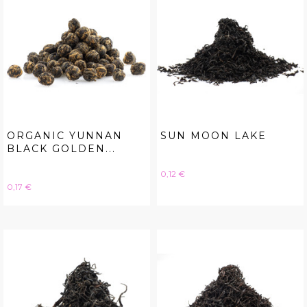
ORGANIC YUNNAN
SUN MOON LAKE
BLACK GOLDEN...
Hinta
0,12 €
Hinta
0,17 €