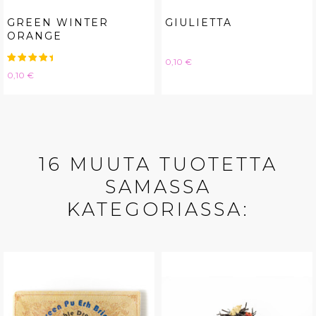
GREEN WINTER
GIULIETTA
ORANGE
Hinta
0,10 €
Hinta
0,10 €
16 MUUTA TUOTETTA
SAMASSA
KATEGORIASSA: