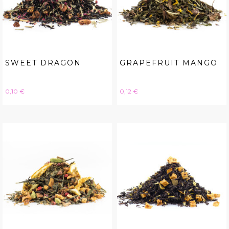
SWEET DRAGON
GRAPEFRUIT MANGO
Hinta
Hinta
0,10 €
0,12 €