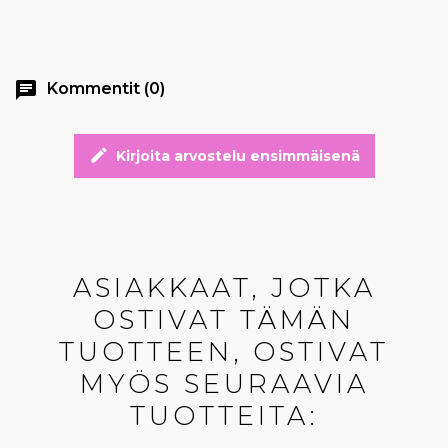
chat
Kommentit (0)
edit
Kirjoita arvostelu ensimmäisenä
ASIAKKAAT, JOTKA
OSTIVAT TÄMÄN
TUOTTEEN, OSTIVAT
MYÖS SEURAAVIA
TUOTTEITA: