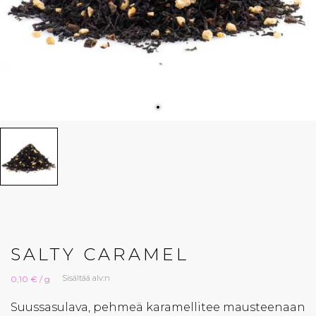
SALTY CARAMEL
Sisältää alv:n
0,10 € / g
Suussasulava, pehmeä karamellitee mausteenaan