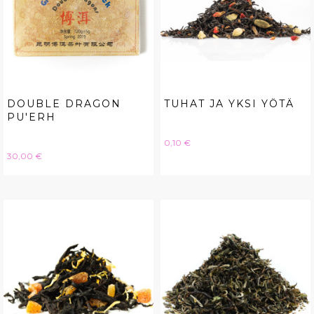
DOUBLE DRAGON
TUHAT JA YKSI YÖTÄ
PU'ERH
Hinta
0,10 €
Hinta
30,00 €