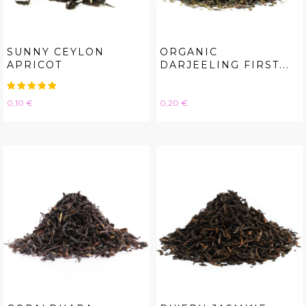
SUNNY CEYLON
ORGANIC
APRICOT
DARJEELING FIRST...
Hinta
Hinta
0,10 €
0,20 €