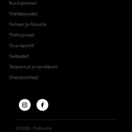
Noutopisteet
Thétilaisuudet
Ihmiset ja filosofia
Théhuoneet
Oiva-raportti
Teelaadut
Teepannut ja tarvikkeet
Oheistuotteet
© 2026 - Théhuone