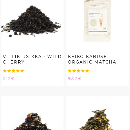
VILLIKIRSIKKA - WILD
KEIKO KABUSE
CHERRY
ORGANIC MATCHA
Hinta
Hinta
0,10 €
19,00 €