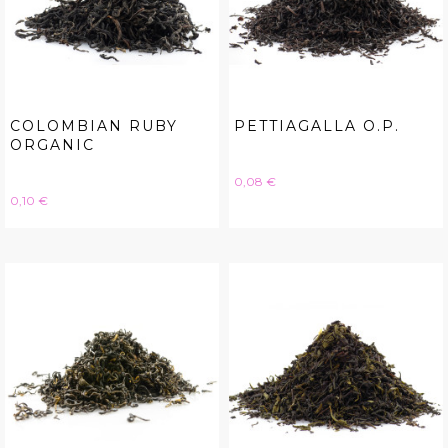
COLOMBIAN RUBY
PETTIAGALLA O.P.
ORGANIC
Hinta
0,08 €
Hinta
0,10 €