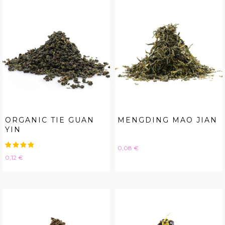
ORGANIC TIE GUAN
MENGDING MAO JIAN
YIN
Hinta
0,08 €
Hinta
0,12 €