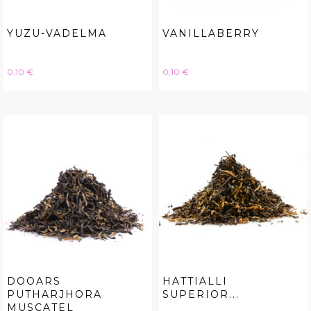
YUZU-VADELMA
VANILLABERRY
Hinta
Hinta
0,10 €
0,10 €
DOOARS
HATTIALLI
PUTHARJHORA
SUPERIOR...
MUSCATEL