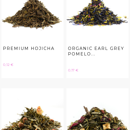
PREMIUM HOJICHA
ORGANIC EARL GREY
POMELO...
Hinta
0,12 €
Hinta
0,17 €