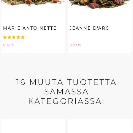
MARIE ANTOINETTE
JEANNE D'ARC
Hinta
Hinta
0,10 €
0,10 €
16 MUUTA TUOTETTA
SAMASSA
KATEGORIASSA: