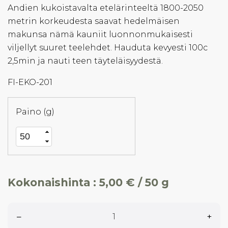
Andien kukoistavalta etelärinteeltä 1800-2050
metrin korkeudesta saavat hedelmäisen
makunsa nämä kauniit luonnonmukaisesti
viljellyt suuret teelehdet. Hauduta kevyesti 100c
2,5min ja nauti teen täyteläisyydestä.
FI-EKO-201
Paino (g)
Kokonaishinta :
5,00 € / 50 g
–
+