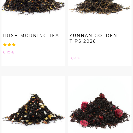
IRISH MORNING TEA
YUNNAN GOLDEN
TIPS 2026
Hinta
0,10 €
Hinta
0,13 €