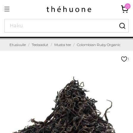
0
Etusivulle
Teelaadut
Musta tee
Colombian Ruby Organic
1