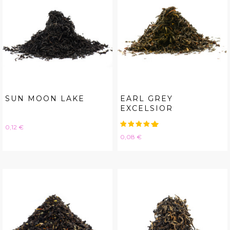
SUN MOON LAKE
EARL GREY
EXCELSIOR
Hinta
0,12 €
Hinta
0,08 €