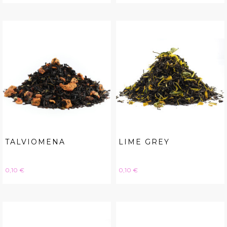
TALVIOMENA
LIME GREY
Hinta
Hinta
0,10 €
0,10 €