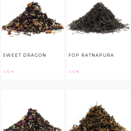
SWEET DRAGON
FOP RATNAPURA
Hinta
Hinta
0,10 €
0,12 €