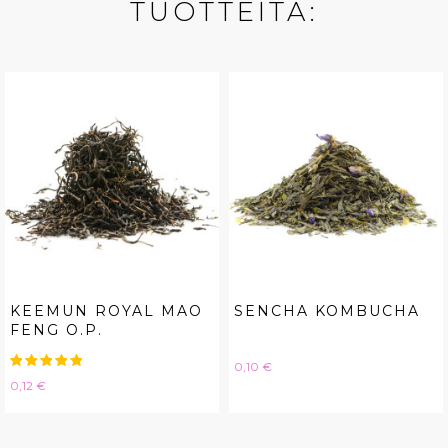
TUOTTEITA:
KEEMUN ROYAL MAO
SENCHA KOMBUCHA
FENG O.P.
Hinta
0,10 €
Hinta
0,12 €