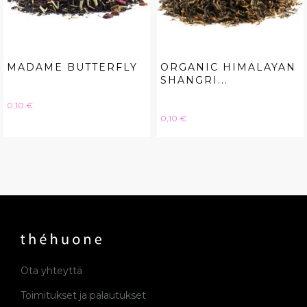
MADAME BUTTERFLY
ORGANIC HIMALAYAN
SHANGRI...
Hinta
0,10 €
Hinta
0,10 €
Ota yhteyttä
Toimitukset ja palautukset