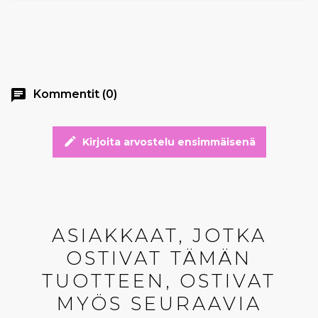
chat
Kommentit (0)
edit
Kirjoita arvostelu ensimmäisenä
ASIAKKAAT, JOTKA
OSTIVAT TÄMÄN
TUOTTEEN, OSTIVAT
MYÖS SEURAAVIA