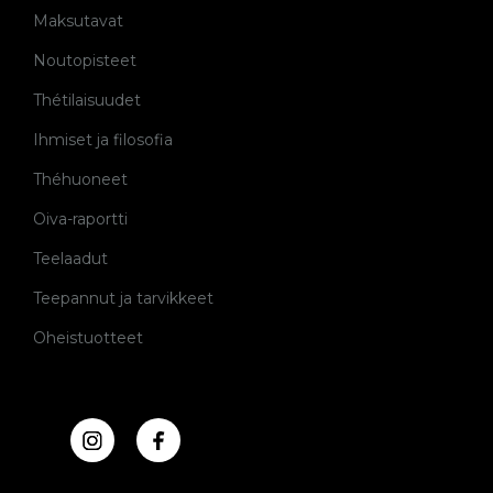
Maksutavat
Noutopisteet
Thétilaisuudet
Ihmiset ja filosofia
Théhuoneet
Oiva-raportti
Teelaadut
Teepannut ja tarvikkeet
Oheistuotteet