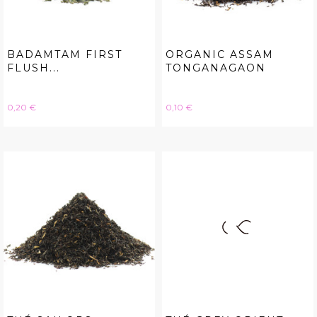
BADAMTAM FIRST
ORGANIC ASSAM
FLUSH...
TONGANAGAON
Hinta
Hinta
0,20 €
0,10 €