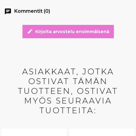
chat
Kommentit (0)
edit
Kirjoita arvostelu ensimmäisenä
ASIAKKAAT, JOTKA
OSTIVAT TÄMÄN
TUOTTEEN, OSTIVAT
MYÖS SEURAAVIA
TUOTTEITA: