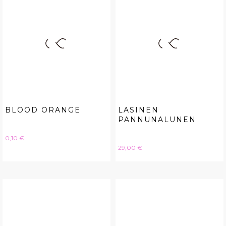
BLOOD ORANGE
LASINEN
PANNUNALUNEN
Hinta
0,10 €
Hinta
29,00 €