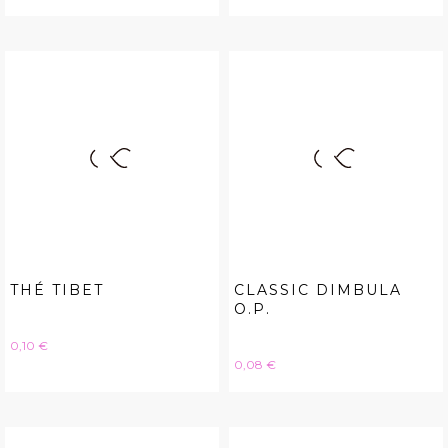
THÉ TIBET
CLASSIC DIMBULA
O.P.
Hinta
0,10 €
Hinta
0,08 €