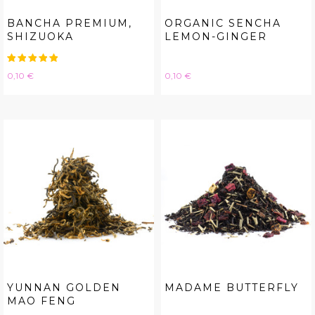
BANCHA PREMIUM,
ORGANIC SENCHA
SHIZUOKA
LEMON-GINGER
Hinta
Hinta
0,10 €
0,10 €
YUNNAN GOLDEN
MADAME BUTTERFLY
MAO FENG