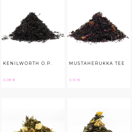
KENILWORTH O.P.
MUSTAHERUKKA TEE
Hinta
Hinta
0,08 €
0,10 €