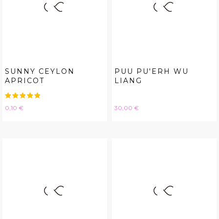
SUNNY CEYLON
PUU PU'ERH WU
APRICOT
LIANG
Hinta
Hinta
0,10 €
30,00 €