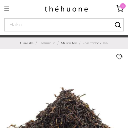
0
Etusivulle
Teelaadut
Musta tee
Five O'clock Tea
0