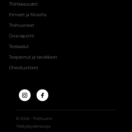
Thétilaisuudet
Ihmiset ja filosofia
Théhuoneet
Oiva-raportti
Teelaadut
Teepannut ja tarvikkeet
Oheistuotteet
© 2026 - Théhuone
Yksityisyydensuoja