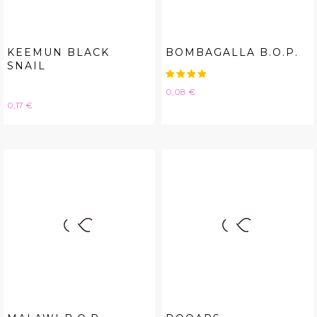
KEEMUN BLACK
BOMBAGALLA B.O.P.
SNAIL
Hinta
0,08 €
Hinta
0,17 €