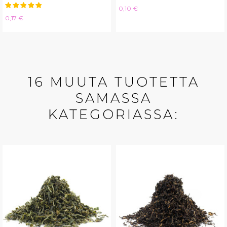
Hinta
0,10 €
Hinta
0,17 €
16 MUUTA TUOTETTA
SAMASSA
KATEGORIASSA: