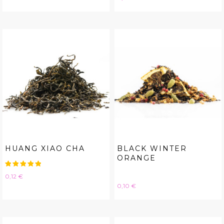
HUANG XIAO CHA
BLACK WINTER
ORANGE
Hinta
0,12 €
Hinta
0,10 €