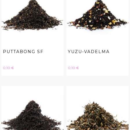
PUTTABONG SF
YUZU-VADELMA
Hinta
Hinta
0,10 €
0,10 €