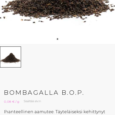
BOMBAGALLA B.O.P.
Sisältää alv:n
0,08 € / g
Ihanteellinen aamutee. Täyteläiseksi kehittynyt