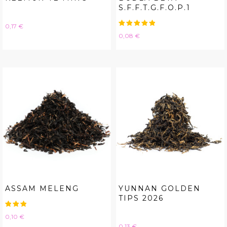
S.F.F.T.G.F.O.P.1
Hinta
0,17 €
Hinta
0,08 €
ASSAM MELENG
YUNNAN GOLDEN
TIPS 2026
Hinta
0,10 €
Hinta
0,13 €