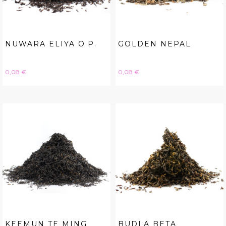
NUWARA ELIYA O.P.
GOLDEN NEPAL
Hinta
Hinta
0,08 €
0,08 €
KEEMUN TE MING
BUDLA BETA