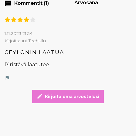
Arvosana
chat
Kommentit (1)
1.11.2023 21.34
Kirjoittanut Teehullu
CEYLONIN LAATUA
Piristävä laatutee.
flag
edit
Kirjoita oma arvostelusi