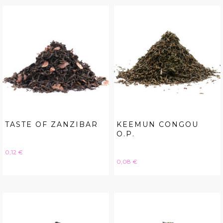
TASTE OF ZANZIBAR
KEEMUN CONGOU
O.P.
Hinta
0,12 €
Hinta
0,08 €