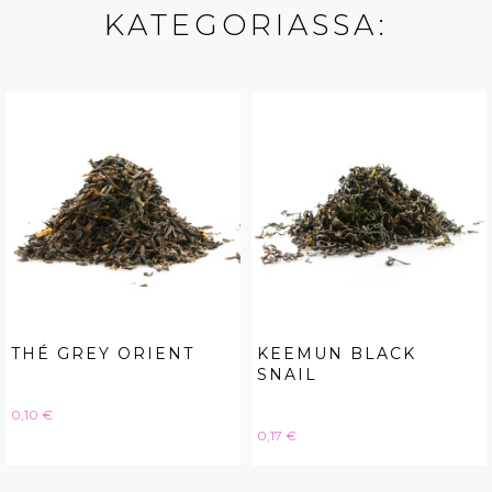
KATEGORIASSA:
THÉ GREY ORIENT
KEEMUN BLACK
SNAIL
Hinta
0,10 €
Hinta
0,17 €