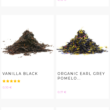
VANILLA BLACK
ORGANIC EARL GREY
POMELO...
Hinta
0,10 €
Hinta
0,17 €