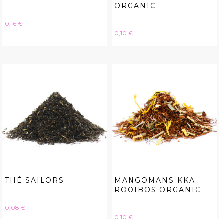
ORGANIC
Hinta
0,16 €
Hinta
0,10 €
THÉ SAILORS
MANGOMANSIKKA
ROOIBOS ORGANIC
Hinta
0,08 €
Hinta
0,10 €