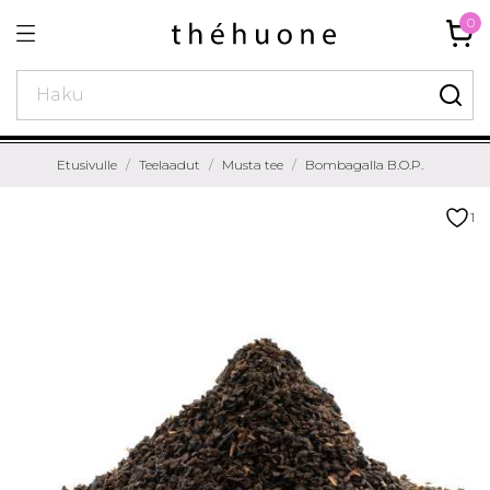
0
Etusivulle
Teelaadut
Musta tee
Bombagalla B.O.P.
1