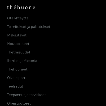
Ota yhteyttä
Toimitukset ja palautukset
Maksutavat
Noutopisteet
Thétilaisuudet
Ihmiset ja filosofia
Théhuoneet
Oiva-raportti
Teelaadut
Teepannut ja tarvikkeet
Oheistuotteet