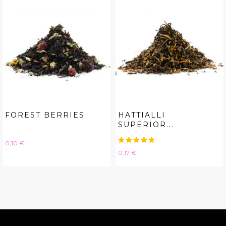
FOREST BERRIES
HATTIALLI
SUPERIOR...
Hinta
0,10 €
Hinta
0,17 €