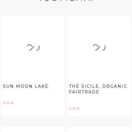
SUN MOON LAKE
THÉ SICILE, ORGANIC
FAIRTRADE
Hinta
0,12 €
Hinta
0,13 €