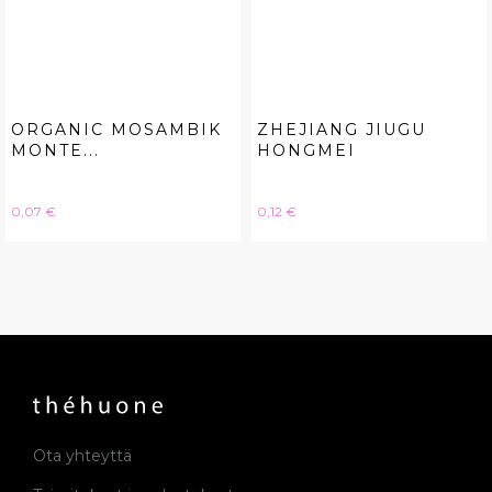
ORGANIC MOSAMBIK
ZHEJIANG JIUGU
MONTE...
HONGMEI
Hinta
Hinta
0,07 €
0,12 €
Ota yhteyttä