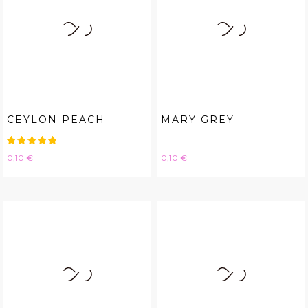
CEYLON PEACH
MARY GREY
Hinta
Hinta
0,10 €
0,10 €