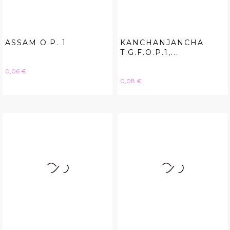
ASSAM O.P. 1
KANCHANJANCHA
T.G.F.O.P.1,...
Hinta
0,06 €
Hinta
0,08 €