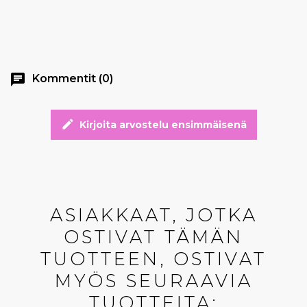
chat
Kommentit (0)
edit
Kirjoita arvostelu ensimmäisenä
ASIAKKAAT, JOTKA
OSTIVAT TÄMÄN
TUOTTEEN, OSTIVAT
MYÖS SEURAAVIA
TUOTTEITA: