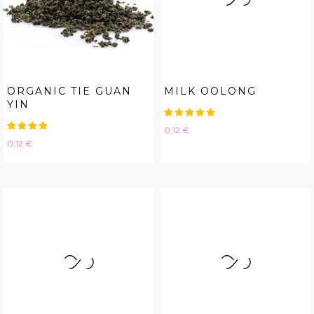
ORGANIC TIE GUAN
MILK OOLONG
YIN
Hinta
0,12 €
Hinta
0,12 €