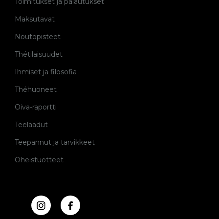
Toimitukset ja palautukset
Maksutavat
Noutopisteet
Thétilaisuudet
Ihmiset ja filosofia
Théhuoneet
Oiva-raportti
Teelaadut
Teepannut ja tarvikkeet
Oheistuotteet