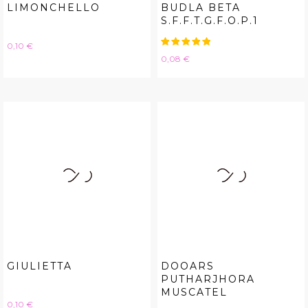
LIMONCHELLO
BUDLA BETA
S.F.F.T.G.F.O.P.1
Hinta
0,10 €
Hinta
0,08 €
GIULIETTA
DOOARS
PUTHARJHORA
MUSCATEL
Hinta
0,10 €