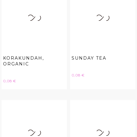
KORAKUNDAH,
SUNDAY TEA
ORGANIC
Hinta
0,08 €
Hinta
0,08 €