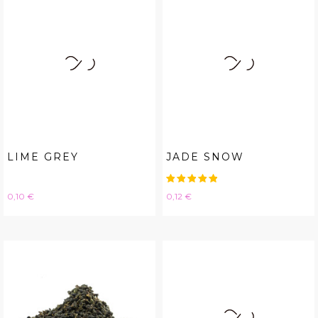
LIME GREY
JADE SNOW
Hinta
Hinta
0,10 €
0,12 €