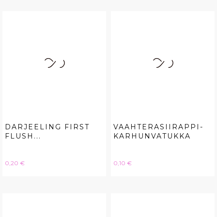
DARJEELING FIRST
VAAHTERASIIRAPPI-
FLUSH...
KARHUNVATUKKA
Hinta
Hinta
0,20 €
0,10 €