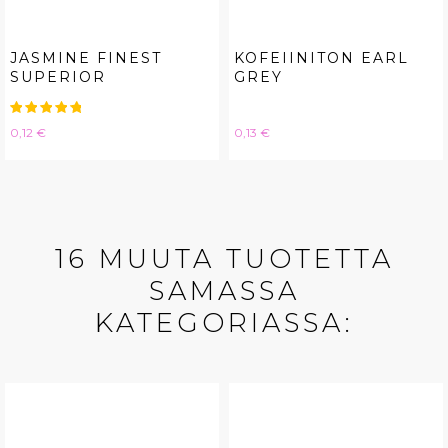
JASMINE FINEST
KOFEIINITON EARL
SUPERIOR
GREY
Hinta
Hinta
0,12 €
0,13 €
16 MUUTA TUOTETTA
SAMASSA
KATEGORIASSA: