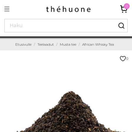
0
Etusivulle
Teelaadut
Musta tee
African Whisky Tea
0