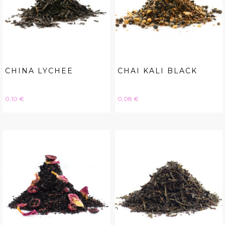
CHINA LYCHEE
CHAI KALI BLACK
Hinta
Hinta
0,10 €
0,08 €