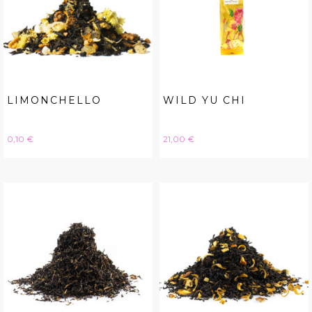
LIMONCHELLO
WILD YU CHI
Hinta
Hinta
0,10 €
21,00 €