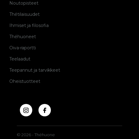
Noutopisteet
Thétilaisuudet
Ihmiset ja filosofia
Théhuoneet
Oiva-raportti
Teelaadut
Teepannut ja tarvikkeet
Oheistuotteet
© 2026 - Théhuone