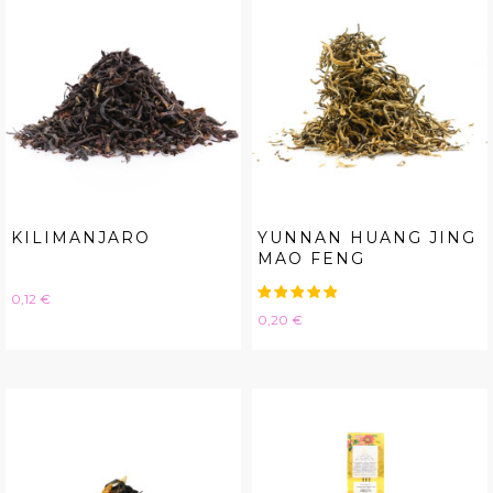
KILIMANJARO
YUNNAN HUANG JING
MAO FENG
Hinta
0,12 €
Hinta
0,20 €