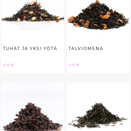
TUHAT JA YKSI YÖTÄ
TALVIOMENA
Hinta
Hinta
0,10 €
0,10 €