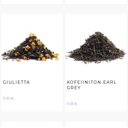
GIULIETTA
KOFEIINITON EARL
GREY
Hinta
0,10 €
Hinta
0,13 €