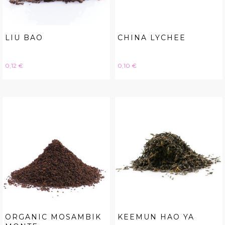
LIU BAO
CHINA LYCHEE
Hinta
Hinta
0,12 €
0,10 €
ORGANIC MOSAMBIK
KEEMUN HAO YA