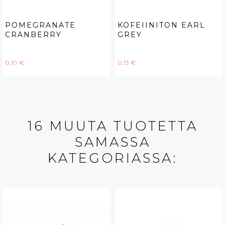
POMEGRANATE
KOFEIINITON EARL
CRANBERRY
GREY
Hinta
Hinta
0,10 €
0,13 €
16 MUUTA TUOTETTA
SAMASSA
KATEGORIASSA: