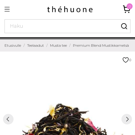
0
Etusivulle
Teelaadut
Musta tee
Premium Blend Mustikkametsä
0