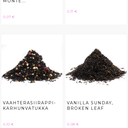
MONTE...
Hinta
0,17 €
Hinta
0,07 €
VAAHTERASIIRAPPI-
VANILLA SUNDAY,
KARHUNVATUKKA
BROKEN LEAF
Hinta
Hinta
0,10 €
0,08 €