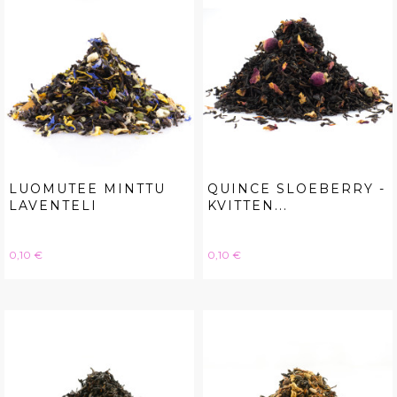
LUOMUTEE MINTTU
QUINCE SLOEBERRY -
LAVENTELI
KVITTEN...
Hinta
Hinta
0,10 €
0,10 €