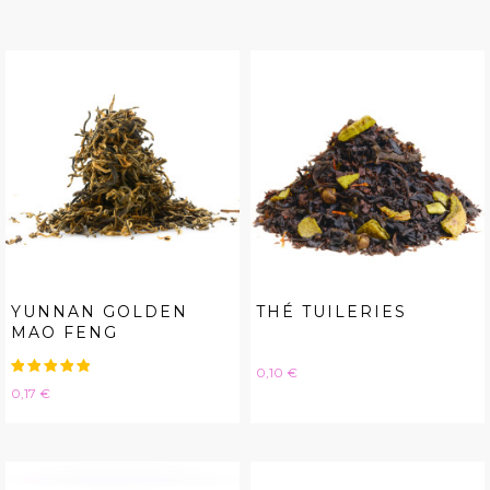
YUNNAN GOLDEN
THÉ TUILERIES
MAO FENG
Hinta
0,10 €
Hinta
0,17 €