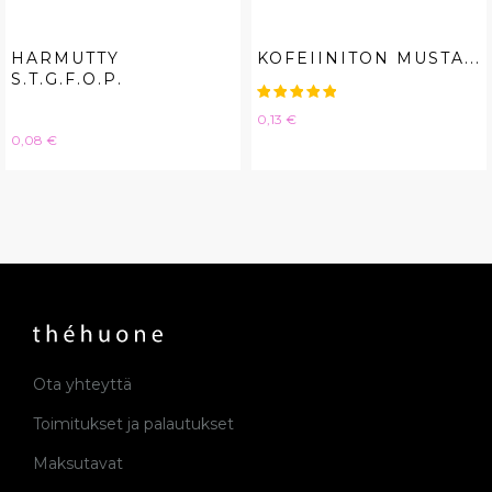
HARMUTTY
KOFEIINITON MUSTA...
S.T.G.F.O.P.
Hinta
0,13 €
Hinta
0,08 €
Ota yhteyttä
Toimitukset ja palautukset
Maksutavat