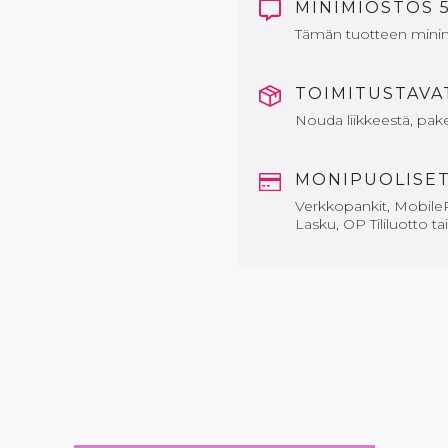
MINIMIOSTOS 
Tämän tuotteen mini
TOIMITUSTAV
Nouda liikkeestä, paket
MONIPUOLISE
Verkkopankit, MobileP
Lasku, OP Tililuotto ta