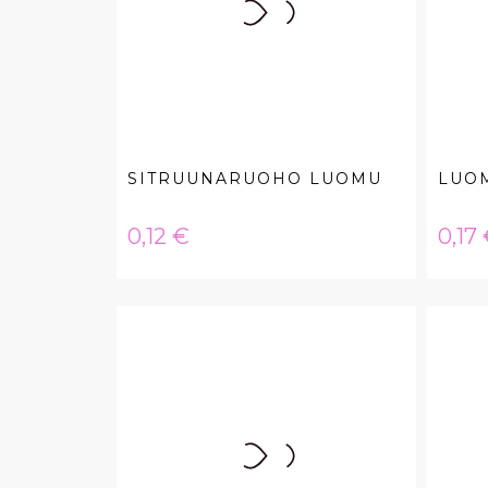
SITRUUNARUOHO LUOMU
LUO
Hinta
Hint
0,12 €
0,17