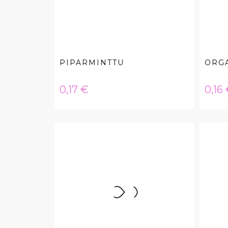
PIPARMINTTU
ORG
Hinta
Hint
0,17 €
0,16