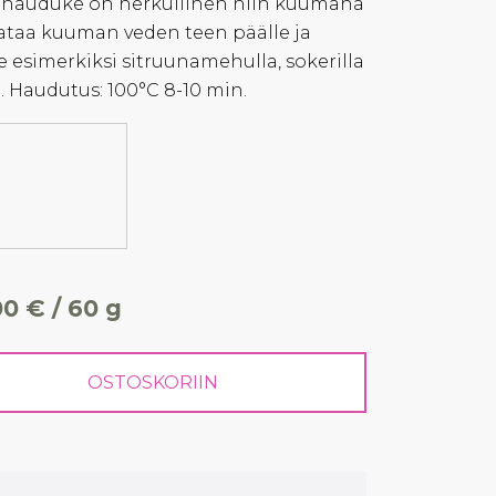
nahauduke on herkullinen niin kuumana
aataa kuuman veden teen päälle ja
le esimerkiksi sitruunamehulla, sokerilla
ä. Haudutus: 100°C 8-10 min.
00 € / 60 g
OSTOSKORIIN