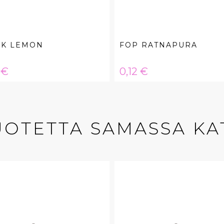
CK LEMON
FOP RATNAPURA
a
Hinta
 €
0,12 €
UOTETTA SAMASSA KA