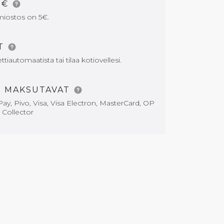
5€
miostos on 5€.
AT
tiautomaatista tai tilaa kotiovellesi.
T MAKSUTAVAT
ay, Pivo, Visa, Visa Electron, MasterCard, OP
i Collector