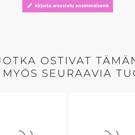
edit
Kirjoita arvostelu ensimmäisenä
 JOTKA OSTIVAT TÄMÄ
 MYÖS SEURAAVIA TU