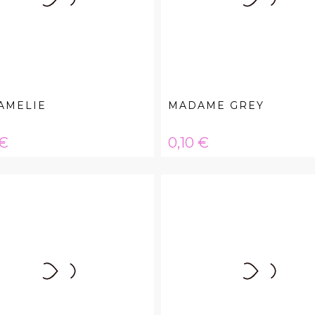
AMELIE
MADAME GREY
a
Hinta
 €
0,10 €