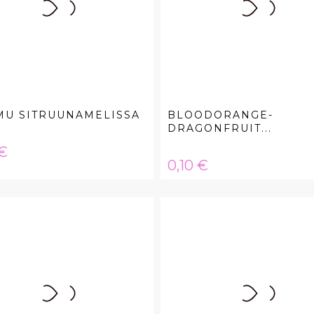
MU SITRUUNAMELISSA
BLOODORANGE-
DRAGONFRUIT...
a
 €
Hinta
0,10 €