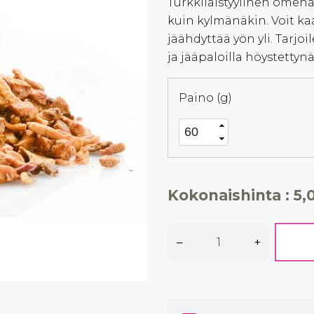
Turkkilaistyylinen ome
kuin kylmänäkin. Voit k
jäähdyttää yön yli. Tarjoi
ja jääpaloilla höystettyn
Paino (g)
Kokonaishinta :
5,
–
+