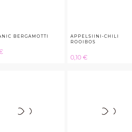
ANIC BERGAMOTTI
APPELSIINI-CHILI
ROOIBOS
a
 €
Hinta
0,10 €