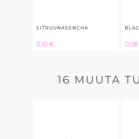
SITRUUNASENCHA
BLA
Hinta
Hint
0,10 €
0,08
16 MUUTA T