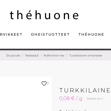
RVIKKEET
OHEISTUOTTEET
THÉHUONE
Etusivulle
Teelaadut
Kofeiiniton tee
Turkkilainen omenatee
7
TURKKILAIN
0,08 € / g
Sisältää alv:n