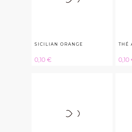
SICILIAN ORANGE
THÉ 
Hinta
Hint
0,10 €
0,10