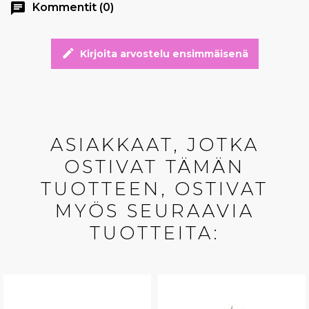
chat
Kommentit (0)
edit
Kirjoita arvostelu ensimmäisenä
ASIAKKAAT, JOTKA
OSTIVAT TÄMÄN
TUOTTEEN, OSTIVAT
MYÖS SEURAAVIA
TUOTTEITA: