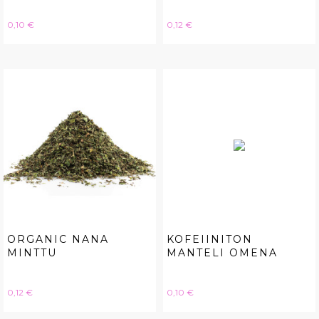
Hinta
Hinta
0,10 €
0,12 €
ORGANIC NANA
KOFEIINITON
MINTTU
MANTELI OMENA
Hinta
Hinta
0,12 €
0,10 €