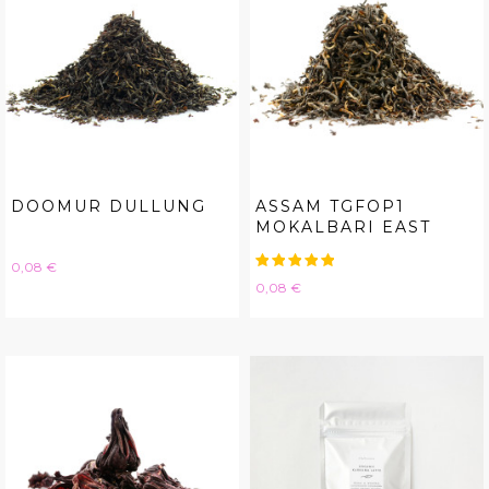
DOOMUR DULLUNG
ASSAM TGFOP1
MOKALBARI EAST
Hinta
0,08 €
Hinta
0,08 €