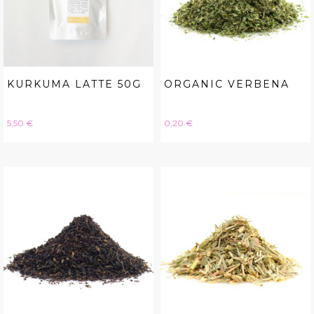
KURKUMA LATTE 50G
ORGANIC VERBENA
Hinta
Hinta
5,50 €
0,20 €