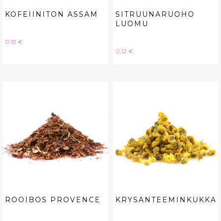
KOFEIINITON ASSAM
SITRUUNARUOHO
LUOMU
Hinta
0,13 €
Hinta
0,12 €
ROOIBOS PROVENCE
KRYSANTEEMINKUKKA