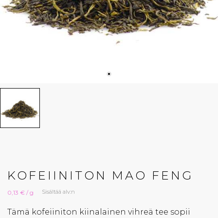
KOFEIINITON MAO FENG
Sisältää alv:n
0,13 € / g
Tämä kofeiiniton kiinalainen vihreä tee sopii