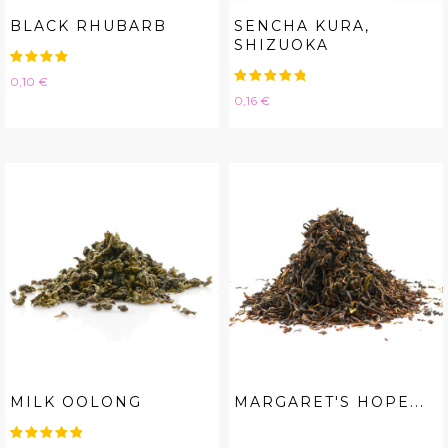
BLACK RHUBARB
SENCHA KURA,
SHIZUOKA
Hinta
0,10 €
Hinta
0,16 €
MILK OOLONG
MARGARET'S HOPE...