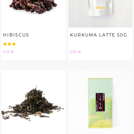
HIBISCUS
KURKUMA LATTE 50G
Hinta
Hinta
0,12 €
5,50 €