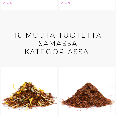
Hinta
Hinta
0,12 €
0,10 €
16 MUUTA TUOTETTA
SAMASSA
KATEGORIASSA: