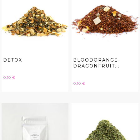
DETOX
BLOODORANGE-
DRAGONFRUIT...
Hinta
0,10 €
Hinta
0,10 €