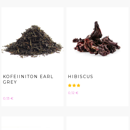
KOFEIINITON EARL
HIBISCUS
GREY
Hinta
0,12 €
Hinta
0,13 €