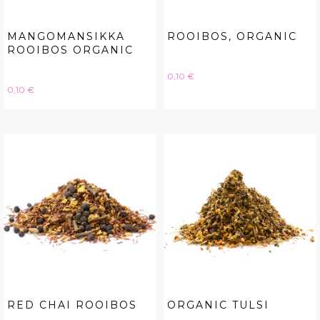
MANGOMANSIKKA
ROOIBOS, ORGANIC
ROOIBOS ORGANIC
Hinta
0,10 €
Hinta
0,10 €
RED CHAI ROOIBOS
ORGANIC TULSI