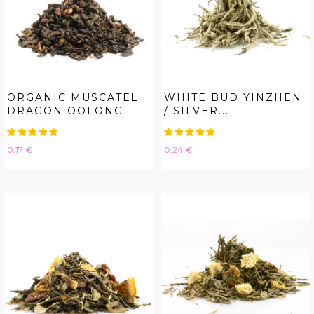
ORGANIC MUSCATEL
WHITE BUD YINZHEN
DRAGON OOLONG
/ SILVER...
Hinta
Hinta
0,17 €
0,24 €