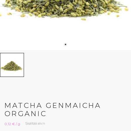
MATCHA GENMAICHA
ORGANIC
Sisältää alv:n
0,12 € / g