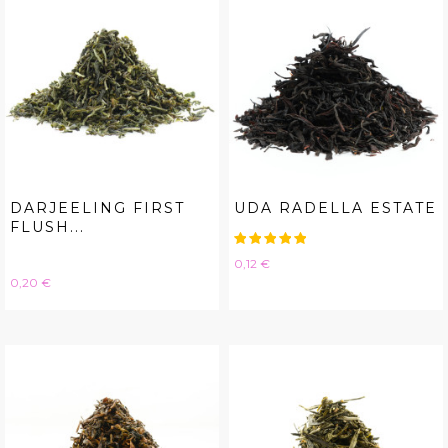
DARJEELING FIRST
UDA RADELLA ESTATE
FLUSH...
Hinta
0,12 €
Hinta
0,20 €