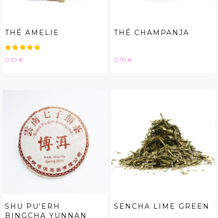
THÉ AMELIE
THÉ CHAMPANJA
Hinta
Hinta
0,10 €
0,10 €
SHU PU'ERH
SENCHA LIME GREEN
BINGCHA YUNNAN