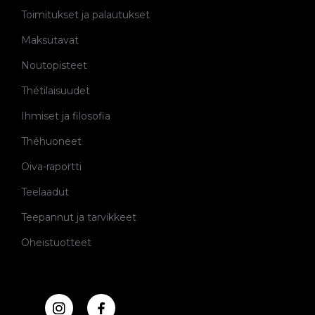
Toimitukset ja palautukset
Maksutavat
Noutopisteet
Thétilaisuudet
Ihmiset ja filosofia
Théhuoneet
Oiva-raportti
Teelaadut
Teepannut ja tarvikkeet
Oheistuotteet