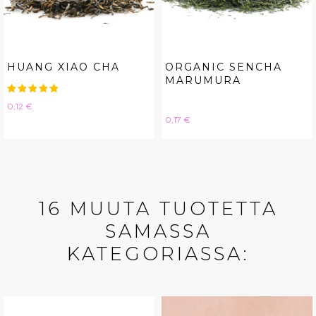
HUANG XIAO CHA
ORGANIC SENCHA
MARUMURA
Hinta
0,12 €
Hinta
0,17 €
16 MUUTA TUOTETTA
SAMASSA
KATEGORIASSA: