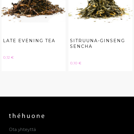
LATE EVENING TEA
SITRUUNA-GINSENG
SENCHA
Hinta
0,12 €
Hinta
0,10 €
Ota yhteyttä