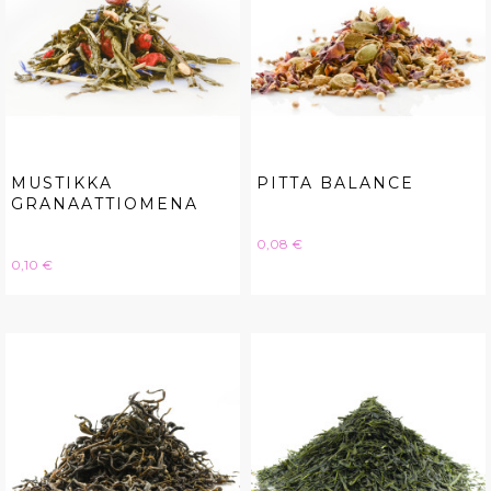
MUSTIKKA
PITTA BALANCE
GRANAATTIOMENA
Hinta
0,08 €
Hinta
0,10 €