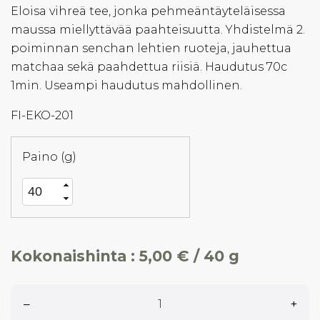
Eloisa vihreä tee, jonka pehmeäntäyteläisessa
maussa miellyttävää paahteisuutta. Yhdistelmä 2.
poiminnan senchan lehtien ruoteja, jauhettua
matchaa sekä paahdettua riisiä. Haudutus 70c
1min. Useampi haudutus mahdollinen.
FI-EKO-201
Paino (g)
Kokonaishinta :
5,00 € / 40 g
–
+