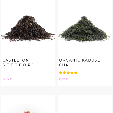
CASTLETON
ORGANIC KABUSE
S.F.T.G.F.O.P.1
CHA
Hinta
Hinta
0,10 €
0,12 €