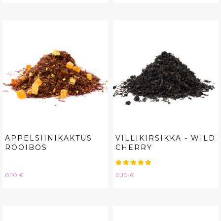
APPELSIINIKAKTUS
VILLIKIRSIKKA - WILD
ROOIBOS
CHERRY
Hinta
Hinta
0,10 €
0,10 €