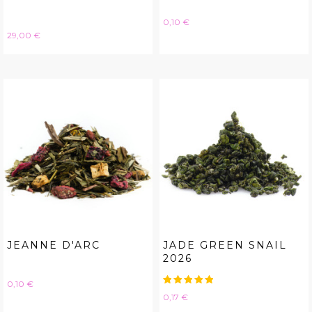
Hinta
0,10 €
Hinta
29,00 €
JEANNE D'ARC
JADE GREEN SNAIL
2026
Hinta
0,10 €
Hinta
0,17 €