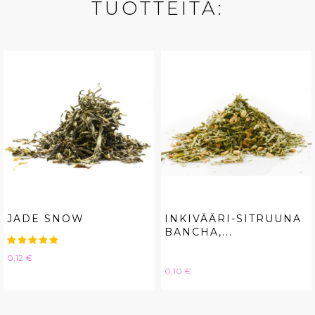
TUOTTEITA:
JADE SNOW
INKIVÄÄRI-SITRUUNA
BANCHA,...
Hinta
0,12 €
Hinta
0,10 €