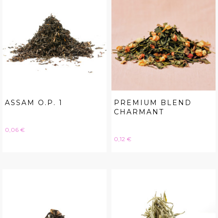
ASSAM O.P. 1
PREMIUM BLEND
CHARMANT
Hinta
0,06 €
Hinta
0,12 €