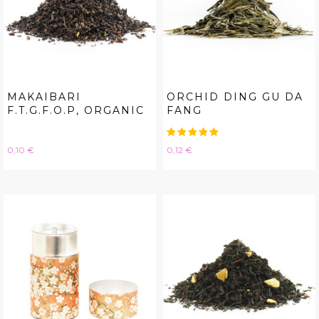
MAKAIBARI
ORCHID DING GU DA
F.T.G.F.O.P, ORGANIC
FANG
Hinta
Hinta
0,10 €
0,12 €