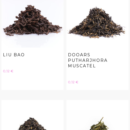
LIU BAO
DOOARS
PUTHARJHORA
MUSCATEL
Hinta
0,12 €
Hinta
0,12 €