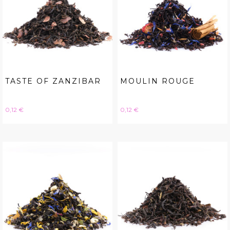
TASTE OF ZANZIBAR
MOULIN ROUGE
Hinta
Hinta
0,12 €
0,12 €