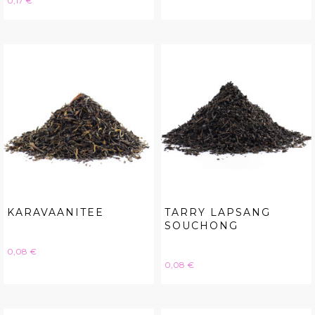
0,17 €
KARAVAANITEE
TARRY LAPSANG
SOUCHONG
Hinta
0,08 €
Hinta
0,08 €