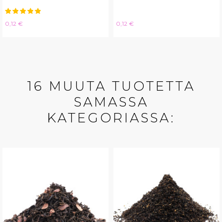
Hinta
Hinta
0,12 €
0,12 €
16 MUUTA TUOTETTA
SAMASSA
KATEGORIASSA: