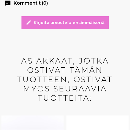
chat
Kommentit (0)
edit
Kirjoita arvostelu ensimmäisenä
ASIAKKAAT, JOTKA
OSTIVAT TÄMÄN
TUOTTEEN, OSTIVAT
MYÖS SEURAAVIA
TUOTTEITA: