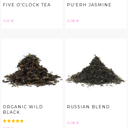
FIVE O'CLOCK TEA
PU'ERH JASMINE
Hinta
Hinta
0,10 €
0,08 €
ORGANIC WILD
RUSSIAN BLEND
BLACK
Hinta
0,08 €
Hinta