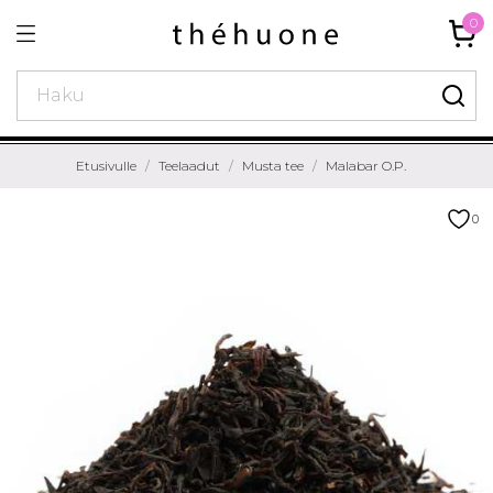
0
Etusivulle
Teelaadut
Musta tee
Malabar O.P.
0