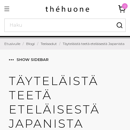
0
Etusivulle
Blogi
Teelaadut
Täyteläistä teetä eteläisestä Japanista
SHOW SIDEBAR
TÄYTELÄISTÄ
TEETÄ
ETELÄISESTÄ
JAPANISTA