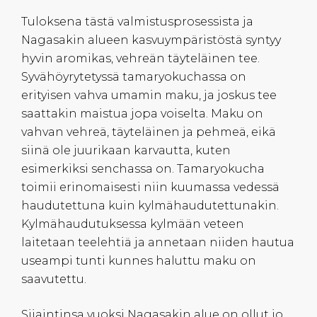
Tuloksena tästä valmistusprosessista ja
Nagasakin alueen kasvuympäristöstä syntyy
hyvin aromikas, vehreän täyteläinen tee.
Syvähöyrytetyssä tamaryokuchassa on
erityisen vahva umamin maku, ja joskus tee
saattakin maistua jopa voiselta. Maku on
vahvan vehreä, täyteläinen ja pehmeä, eikä
siinä ole juurikaan karvautta, kuten
esimerkiksi senchassa on. Tamaryokucha
toimii erinomaisesti niin kuumassa vedessä
haudutettuna kuin kylmähaudutettunakin.
Kylmähaudutuksessa kylmään veteen
laitetaan teelehtiä ja annetaan niiden hautua
useampi tunti kunnes haluttu maku on
saavutettu.
Sijaintinsa vuoksi Nagasakin alue on ollut jo