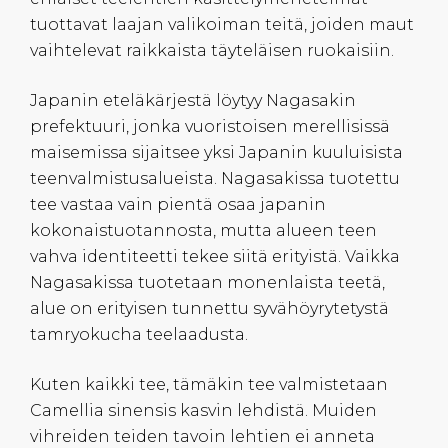
tuottavat laajan valikoiman teitä, joiden maut
vaihtelevat raikkaista täyteläisen ruokaisiin.
Japanin eteläkärjestä löytyy Nagasakin
prefektuuri, jonka vuoristoisen merellisissä
maisemissa sijaitsee yksi Japanin kuuluisista
teenvalmistusalueista. Nagasakissa tuotettu
tee vastaa vain pientä osaa japanin
kokonaistuotannosta, mutta alueen teen
vahva identiteetti tekee siitä erityistä. Vaikka
Nagasakissa tuotetaan monenlaista teetä,
alue on erityisen tunnettu syvähöyrytetystä
tamryokucha teelaadusta.
Kuten kaikki tee, tämäkin tee valmistetaan
Camellia sinensis kasvin lehdistä. Muiden
vihreiden teiden tavoin lehtien ei anneta