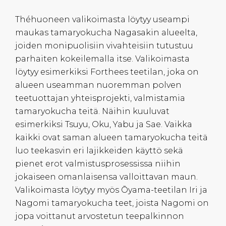
Théhuoneen valikoimasta löytyy useampi
maukas tamaryokucha Nagasakin alueelta,
joiden monipuolisiin vivahteisiin tutustuu
parhaiten kokeilemalla itse. Valikoimasta
löytyy esimerkiksi Forthees teetilan, joka on
alueen useamman nuoremman polven
teetuottajan yhteisprojekti, valmistamia
tamaryokucha teitä. Näihin kuuluvat
esimerkiksi Tsuyu, Oku, Yabu ja Sae. Vaikka
kaikki ovat saman alueen tamaryokucha teitä
luo teekasvin eri lajikkeiden käyttö sekä
pienet erot valmistusprosessissa niihin
jokaiseen omanlaisensa valloittavan maun.
Valikoimasta löytyy myös Ōyama-teetilan Iri ja
Nagomi tamaryokucha teet, joista Nagomi on
jopa voittanut arvostetun teepalkinnon