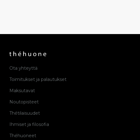
Ota yhteyttä
Toimitukset ja palautukset
Maksutavat
Noutopisteet
Thétilaisuudet
Ihmiset ja filosofia
Théhuoneet