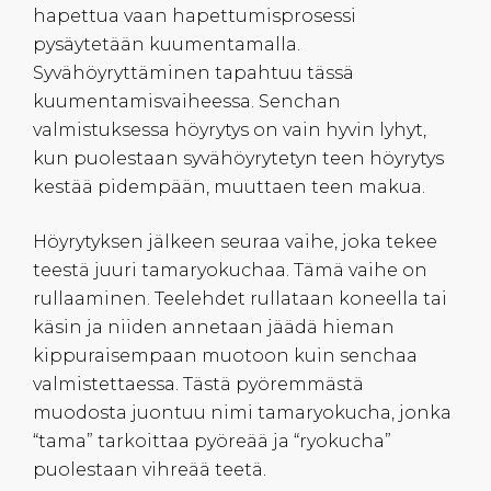
hapettua vaan hapettumisprosessi
pysäytetään kuumentamalla.
Syvähöyryttäminen tapahtuu tässä
kuumentamisvaiheessa. Senchan
valmistuksessa höyrytys on vain hyvin lyhyt,
kun puolestaan syvähöyrytetyn teen höyrytys
kestää pidempään, muuttaen teen makua.
Höyrytyksen jälkeen seuraa vaihe, joka tekee
teestä juuri tamaryokuchaa. Tämä vaihe on
rullaaminen. Teelehdet rullataan koneella tai
käsin ja niiden annetaan jäädä hieman
kippuraisempaan muotoon kuin senchaa
valmistettaessa. Tästä pyöremmästä
muodosta juontuu nimi tamaryokucha, jonka
“tama” tarkoittaa pyöreää ja “ryokucha”
puolestaan vihreää teetä.