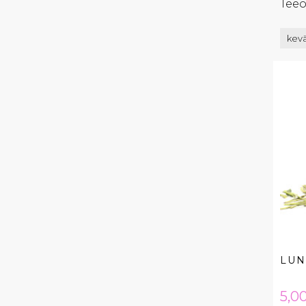
Teeo
kev
LUN
Hin
5,00