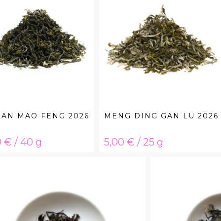
AN MAO FENG 2026
MENG DING GAN LU 2026
ta
Hinta
 € / 40 g
5,00 € / 25 g