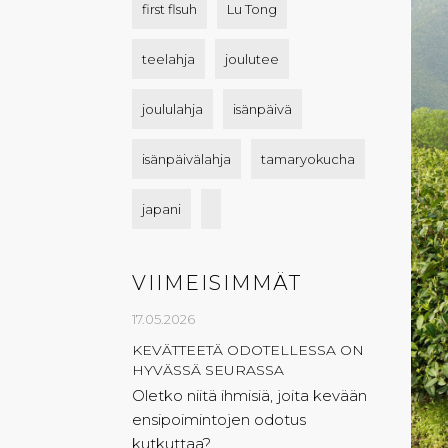
first flsuh
Lu Tong
teelahja
joulutee
joululahja
isänpäivä
isänpäivälahja
tamaryokucha
japani
VIIMEISIMMÄT
17.05.2026
KEVÄTTEETÄ ODOTELLESSA ON
HYVÄSSÄ SEURASSA
Oletko niitä ihmisiä, joita kevään
ensipoimintojen odotus
kutkuttaa?