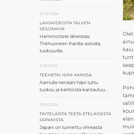
02.12.2024
LAHJAIDEOITA TALVEN
SESONKIIN
Olet
Hemmottele läheistäsi
ainu
Théhuoneen ihanilla astioilla,
kaiu
tuoksuvilla...
tunt
saap
21.10.2024
kupi
TEEHETKI ISÄN KANSSA
Aamulla nenääni hiipii tuttu
Pohd
tuoksu ja keittiöstä kantautuu...
tämm
väli
11.04.2024
kour
TÄYTELÄISTÄ TEETÄ ETELÄISESTÄ
elän
JAPANISTA
muin
Japani on tunnettu vihreästä