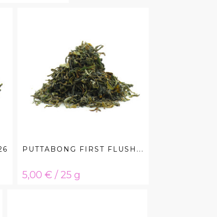
26
PUTTABONG FIRST FLUSH...
Hinta
5,00 € / 25 g