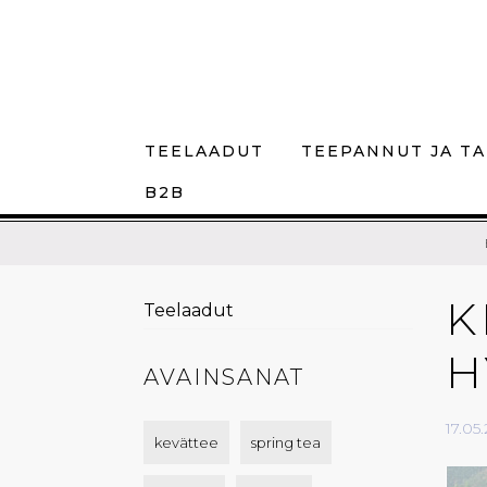
TEELAADUT
TEEPANNUT JA TA
B2B
K
Teelaadut
H
AVAINSANAT
17.05
kevättee
spring tea