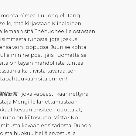
n monta nimeä. Lu Tong eli Tang-
selle, että kirjassaan Kiinalainen
elailemaan sitä Théhuoneellle ostosten
luisimmasta runosta, jota joskus
ensä vain loppuosa. Juuri se kohta
vulla niin helposti jäisi luomatta se
teita on täysin mahdollista tuntea
ään aika tiivistä tavaraa, sen
a tapahtuukaan sitä ennen!
議寄新茶”, joka vapaasti käännettynä
kastaja Mengille lähettämästään
kkaat kevään ensiteen odottajat,
n runo on kiitosruno. Mistä? No
oimitusta kevään ensisadosta. Runon
oista huokuu hellä arvostus ja