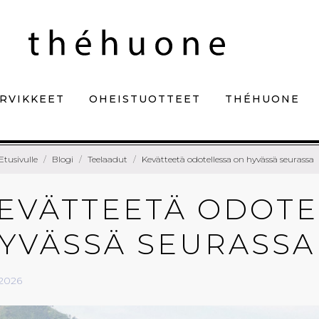
RVIKKEET
OHEISTUOTTEET
THÉHUONE
Etusivulle
Blogi
Teelaadut
Kevätteetä odotellessa on hyvässä seurassa
EVÄTTEETÄ ODOTE
YVÄSSÄ SEURASSA
.2026