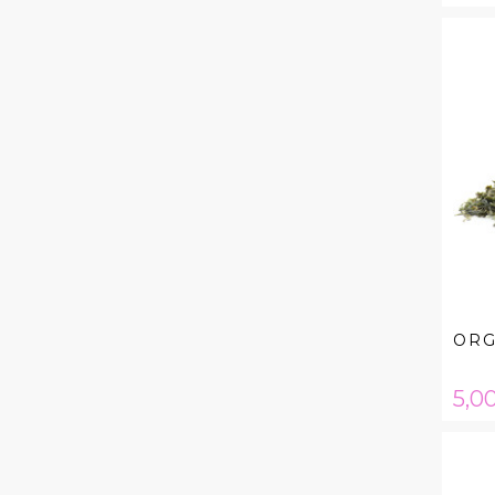
ORG
Hin
5,00