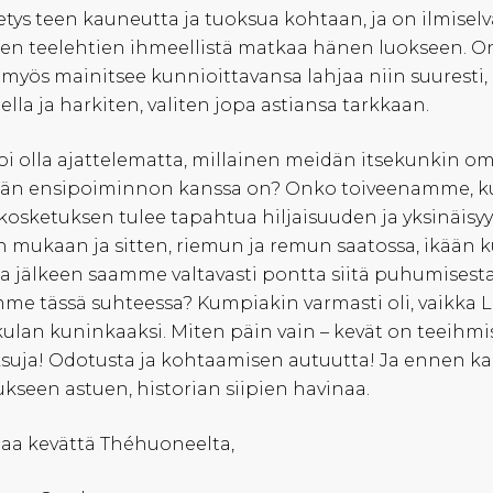
tys teen kauneutta ja tuoksua kohtaan, ja on ilmiselv
en teelehtien ihmeellistä matkaa hänen luokseen. On 
myös mainitsee kunnioittavansa lahjaa niin suuresti,
ella ja harkiten, valiten jopa astiansa tarkkaan.
oi olla ajattelematta, millainen meidän itsekunkin 
än ensipoiminnon kanssa on? Onko toiveenamme, kut
kosketuksen tulee tapahtua hiljaisuuden ja yksinäisy
n mukaan ja sitten, riemun ja remun saatossa, ikää
a jälkeen saamme valtavasti pontta siitä puhumises
me tässä suhteessa? Kumpiakin varmasti oli, vaikka 
ulan kuninkaaksi. Miten päin vain – kevät on teeihmis
suja! Odotusta ja kohtaamisen autuutta! Ja ennen k
ukseen astuen, historian siipien havinaa.
aa kevättä Théhuoneelta,