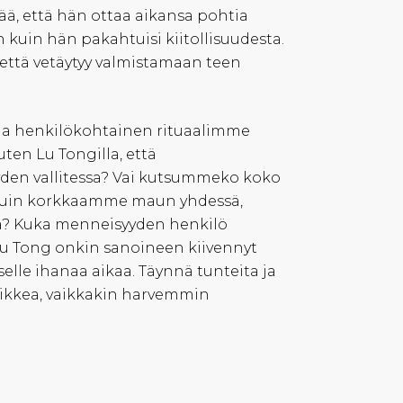
ää, että hän ottaa aikansa pohtia
kuin hän pakahtuisi kiitollisuudesta.
 että vetäytyy valmistamaan teen
oma henkilökohtainen rituaalimme
en Lu Tongilla, että
yden vallitessa? Vai kutsummeko koko
n kuin korkkaamme maun yhdessä,
ta? Kuka menneisyyden henkilö
Lu Tong onkin sanoineen kiivennyt
elle ihanaa aikaa. Täynnä tunteita ja
aikkea, vaikkakin harvemmin