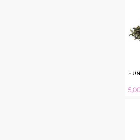
HUN
Hin
5,00