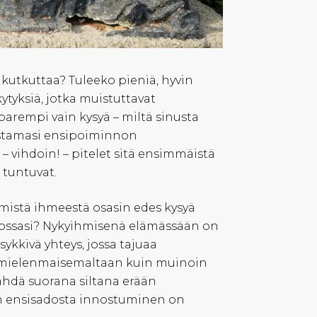
 kutkuttaa? Tuleeko pieniä, hyvin
tyksiä, jotka muistuttavat
 parempi vain kysyä – miltä sinusta
kastamasi ensipoiminnon
– vihdoin! – pitelet sitä ensimmäistä
 tuntuvat.
mistä ihmeestä osasin edes kysyä
nnossasi? Nykyihmisenä elämässään on
ykkivä yhteys, jossa tajuaa
n mielenmaisemaltaan kuin muinoin
nähdä suorana siltana erään
än ensisadosta innostuminen on