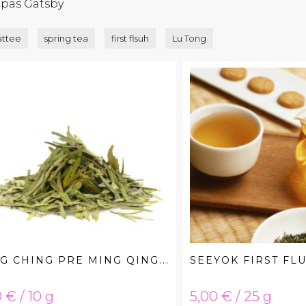
pas Gatsby
ättee
spring tea
first flsuh
Lu Tong
G CHING PRE MING QING...
SEEYOK FIRST FLU
ta
Hinta
 € / 10 g
5,00 € / 25 g