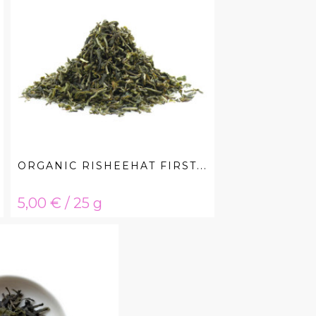
ORGANIC RISHEEHAT FIRST...
Hinta
5,00 € / 25 g