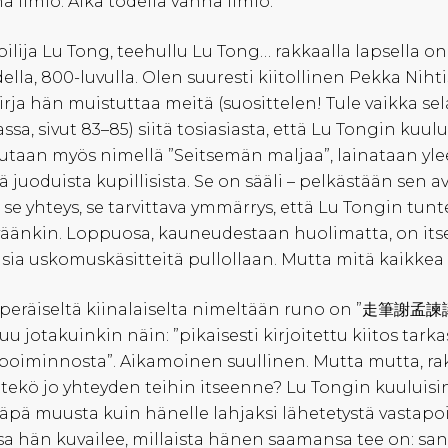
a ilmiö. Aika todella vanha ilmiö.
ilija Lu Tong, teehullu Lu Tong… rakkaalla lapsella o
ella, 800-luvulla. Olen suuresti kiitollinen Pekka Nihti
irja hän muistuttaa meitä (suosittelen! Tule vaikka s
ssa, sivut 83–85) siitä tosiasiasta, että Lu Tongin kuu
utaan myös nimellä ”Seitsemän maljaa”, lainataan yle
tä juoduista kupillisista. Se on sääli – pelkästään sen a
a, se yhteys, se tarvittava ymmärrys, että Lu Tongin tun
äänkin. Loppuosa, kauneudestaan huolimatta, on itsess
isia uskomuskäsitteitä pullollaan. Mutta mitä kaikke
peräiseltä kiinalaiselta nimeltään runo on ”走筆謝孟諫
uu jotakuinkin näin: ”pikaisesti kirjoitettu kiitos tar
poiminnosta”. Aikamoinen suullinen. Mutta mutta, ra
tekö jo yhteyden teihin itseenne? Lu Tongin kuuluisi
äpä muusta kuin hänelle lahjaksi lähetetystä vastap
sa hän kuvailee, millaista hänen saamansa tee on: san