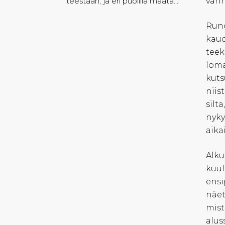
teestään, ja eri puolilla maata...
vanh
Runo
kaud
teek
loma
kuts
niis
silt
nyky
aika
Alku
kuul
ensi
näet
mist
alus