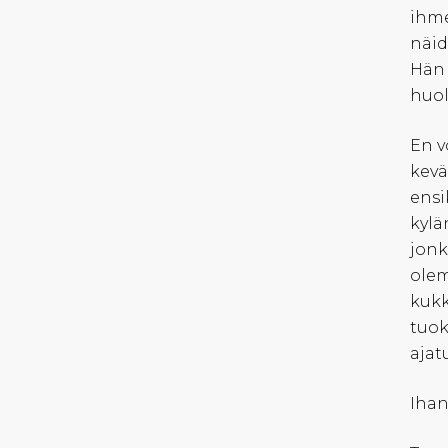
ihme
näid
Hän 
huol
En v
kevä
ensi
kylä
jonk
olem
kukk
tuok
ajat
Ihan