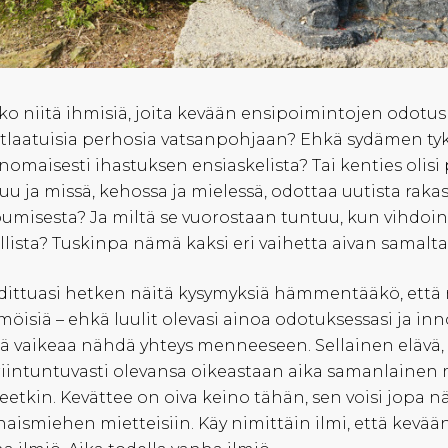
ko niitä ihmisiä, joita kevään ensipoimintojen odotus
tlaatuisia perhosia vatsanpohjaan? Ehkä sydämen tyky
nomaisesti ihastuksen ensiaskelista? Tai kenties olisi
uu ja missä, kehossa ja mielessä, odottaa uutista ra
umisesta? Ja miltä se vuorostaan tuntuu, kun vihdoin 
llista? Tuskinpa nämä kaksi eri vaihetta aivan samalta
ittuasi hetken näitä kysymyksiä hämmentääkö, että 
öisiä – ehkä luulit olevasi ainoa odotuksessasi ja i
llä vaikeaa nähdä yhteys menneeseen. Sellainen elävä, s
iintuntuvasti olevansa oikeastaan aika samanlaine
eetkin. Kevättee on oiva keino tähän, sen voisi jopa 
aismiehen mietteisiin. Käy nimittäin ilmi, että kevä