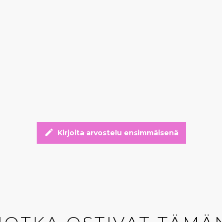
edit
Kirjoita arvostelu ensimmäisenä