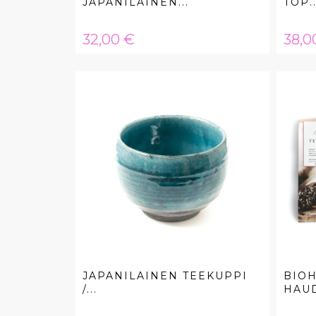
JAPANILAINEN...
TOP..
Hinta
Hint
32,00 €
38,0
JAPANILAINEN TEEKUPPI
BIO
/...
HAUD