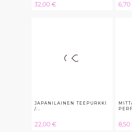
Hinta
Hint
32,00 €
6,70
JAPANILAINEN TEEPURKKI
MITT
/...
PERF
Hinta
Hint
22,00 €
8,50