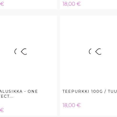
a
Hinta
 €
18,00 €
ALUSIKKA - ONE
TEEPURKKI 100G / TUU
ECT...
Hinta
18,00 €
a
 €