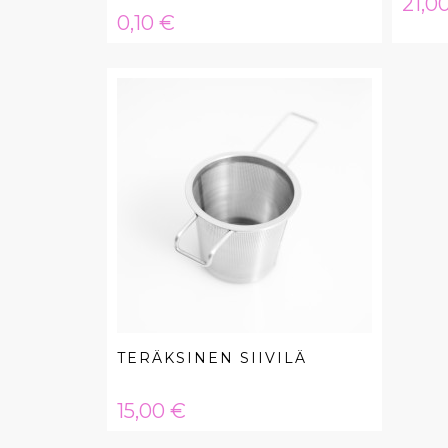
Hint
21,0
Hinta
0,10 €
TERÄKSINEN SIIVILÄ
Hinta
15,00 €