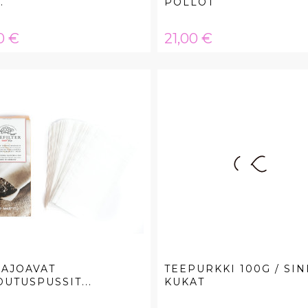
.
PÖLLÖT
a
Hinta
0 €
21,00 €
HAJOAVAT
TEEPURKKI 100G / SIN
UTUSPUSSIT...
KUKAT