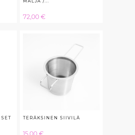
MALJA /...
Hinta
72,00 €
ISET
TERÄKSINEN SIIVILÄ
Hinta
15,00 €