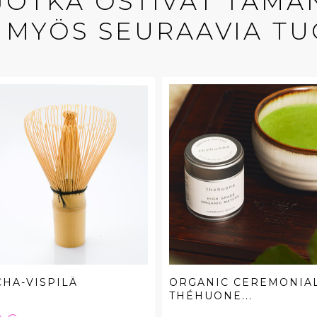
 JOTKA OSTIVAT TÄMÄ
 MYÖS SEURAAVIA TU
HA-VISPILÄ
ORGANIC CEREMONIA
THÉHUONE...