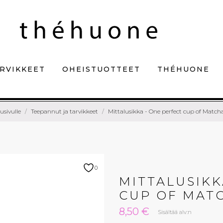
RVIKKEET
OHEISTUOTTEET
THÉHUONE
usivulle
Teepannut ja tarvikkeet
Mittalusikka - One perfect cup of Match
0
MITTALUSIKK
CUP OF MAT
8,50 €
Sisältää alv:n