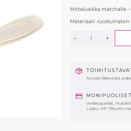
Mittalusikka matchalle -
Materiaali: ruostumaton 
–
+
TOIMITUSTAV
Nouda liikkeestä, paket
MONIPUOLISE
Verkkopankit, MobileP
Lasku, OP Tililuotto ta