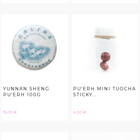
YUNNAN SHENG
PU'ERH MINI TUOCHA
PU'ERH 100G
STICKY...
Hinta
Hinta
15,00 €
4,00 €