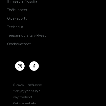
Ihmiset ja filosofia
Théhuoneet
Oiva-raportti
Teelaadut
Teepannut ja tarvikkeet
Oheistuotteet
© 2026 - Théhuone
Yksityisyydensuoja
Käyttöehdot
Rekisteriseloste