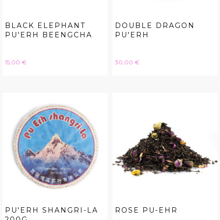
BLACK ELEPHANT
DOUBLE DRAGON
PU'ERH BEENGCHA
PU'ERH
Hinta
Hinta
15,00 €
30,00 €
PU'ERH SHANGRI-LA
ROSE PU-EHR
200G