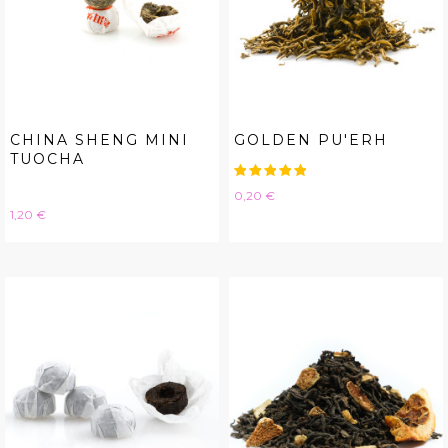
CHINA SHENG MINI
GOLDEN PU'ERH
TUOCHA
Hinta
0,20 €
Hinta
1,20 €