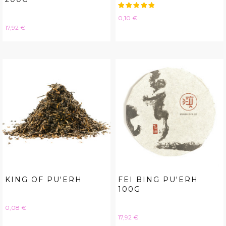
Hinta
0,10 €
Hinta
17,92 €
KING OF PU'ERH
FEI BING PU'ERH
100G
Hinta
0,08 €
Hinta
17,92 €