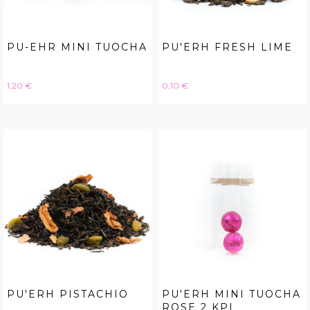
PU-EHR MINI TUOCHA
PU'ERH FRESH LIME
Hinta
Hinta
1,20 €
0,10 €
PU'ERH PISTACHIO
PU'ERH MINI TUOCHA
ROSE 2 KPL