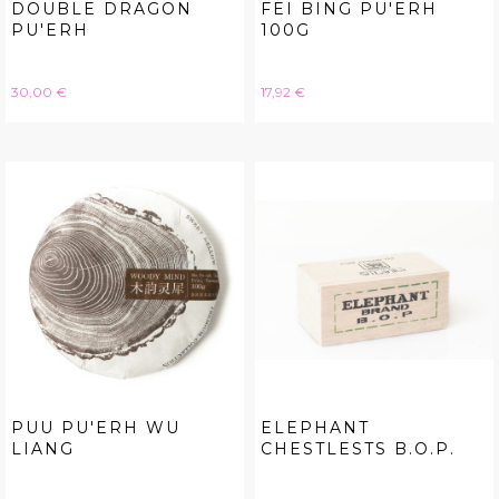
DOUBLE DRAGON
FEI BING PU'ERH
PU'ERH
100G
Hinta
Hinta
30,00 €
17,92 €
PUU PU'ERH WU
ELEPHANT
LIANG
CHESTLESTS B.O.P.