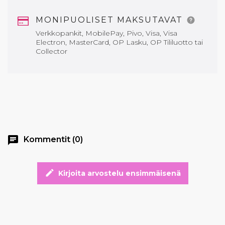
MONIPUOLISET MAKSUTAVAT
Verkkopankit, MobilePay, Pivo, Visa, Visa
Electron, MasterCard, OP Lasku, OP Tililuotto tai
Collector
chat
Kommentit (0)
edit
Kirjoita arvostelu ensimmäisenä