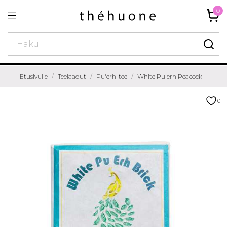
0
Etusivulle
Teelaadut
Pu'erh-tee
White Pu'erh Peacock
0