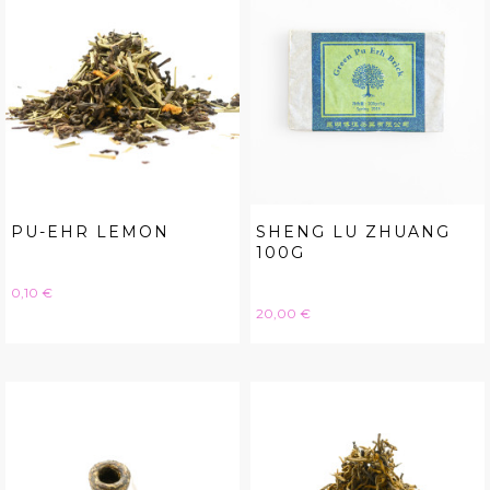
PU-EHR LEMON
SHENG LU ZHUANG
100G
Hinta
0,10 €
Hinta
20,00 €