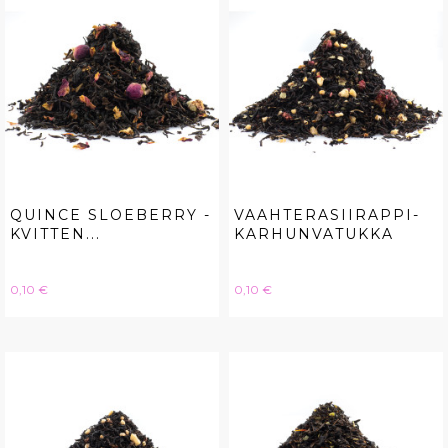
QUINCE SLOEBERRY -
VAAHTERASIIRAPPI-
KVITTEN...
KARHUNVATUKKA
Hinta
Hinta
0,10 €
0,10 €