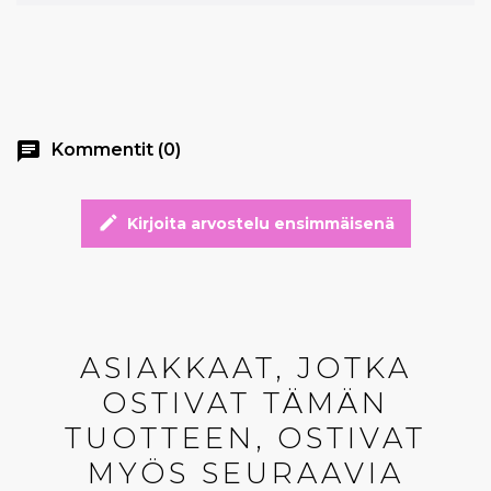
chat
Kommentit (0)
edit
Kirjoita arvostelu ensimmäisenä
ASIAKKAAT, JOTKA
OSTIVAT TÄMÄN
TUOTTEEN, OSTIVAT
MYÖS SEURAAVIA