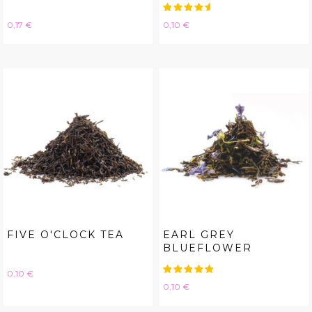
Hinta
Hinta
0,17 €
0,10 €
FIVE O'CLOCK TEA
EARL GREY
BLUEFLOWER
Hinta
0,10 €
Hinta
0,10 €