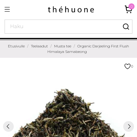
0
Etusivulle
Teelaadut
Musta tee
Organic Darjeeling First Flush
Himalaya Samabeong
0