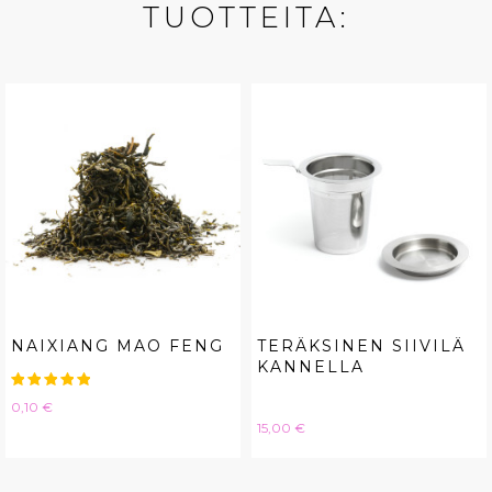
TUOTTEITA:
NAIXIANG MAO FENG
TERÄKSINEN SIIVILÄ
KANNELLA
Hinta
0,10 €
Hinta
15,00 €