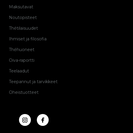
Maksutavat
Noutopisteet
Thétilaisuudet
Ihmiset ja filosofia
Théhuoneet
Oiva-raportti
Teelaadut
Teepannut ja tarvikkeet
Oheistuotteet