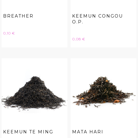
BREATHER
KEEMUN CONGOU
O.P.
Hinta
0,10 €
Hinta
0,08 €
KEEMUN TE MING
MATA HARI