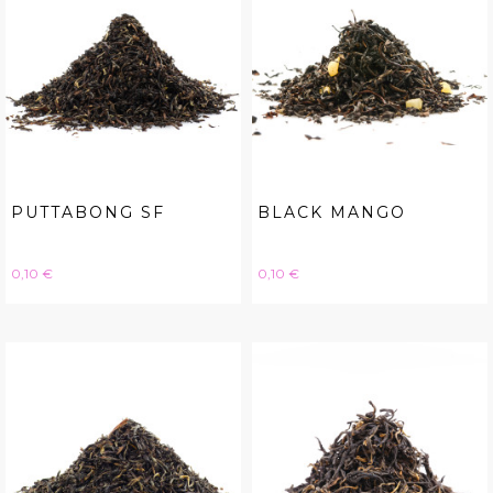
PUTTABONG SF
BLACK MANGO
Hinta
Hinta
0,10 €
0,10 €