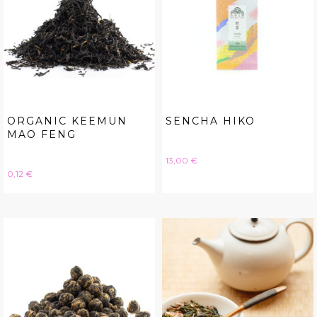
ORGANIC KEEMUN
SENCHA HIKO
MAO FENG
Hinta
13,00 €
Hinta
0,12 €