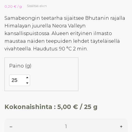
Sisältää alv:n
0,20 € / g
Samabeongin teetarha sijaitsee Bhutanin rajalla
Himalayan juurella Neora Valleyn
kansallispuistossa. Alueen erityinen ilmasto
maustaa näiden teepuiden lehdet täyteläisellä
vivahteella. Haudutus: 90 °C 2 min.
Paino (g)
Kokonaishinta :
5,00 € / 25 g
–
+