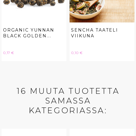
ORGANIC YUNNAN
SENCHA TAATELI
BLACK GOLDEN...
VIIKUNA
Hinta
Hinta
0,17 €
0,10 €
16 MUUTA TUOTETTA
SAMASSA
KATEGORIASSA: