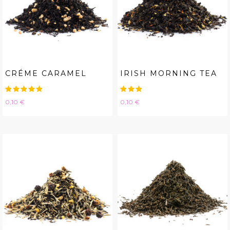
CRÉME CARAMEL
IRISH MORNING TEA
Hinta
Hinta
0,10 €
0,10 €