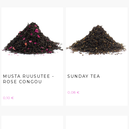
MUSTA RUUSUTEE -
SUNDAY TEA
ROSE CONGOU
Hinta
0,08 €
Hinta
0,10 €