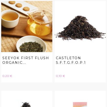
SEEYOK FIRST FLUSH
CASTLETON
ORGANIC...
S.F.T.G.F.O.P.1
Hinta
Hinta
0,20 €
0,10 €