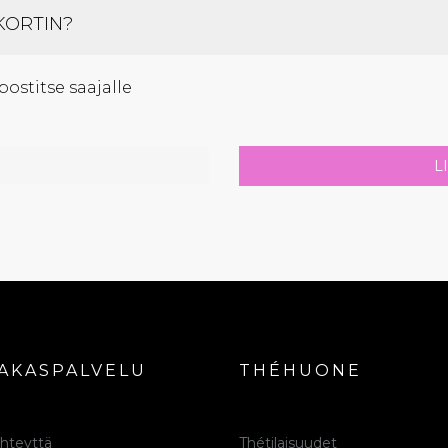
KORTIN?
ostitse saajalle
L
IAKASPALVELU
THÉHUONE
hteyttä
Thétilaisuudet