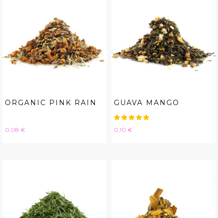
ORGANIC PINK RAIN
GUAVA MANGO
Hinta
Hinta
0,08 €
0,10 €