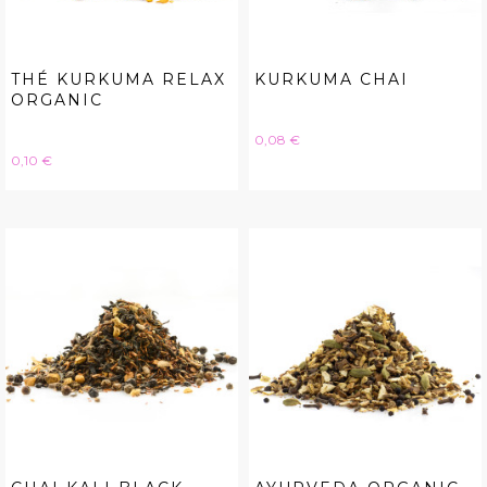
THÉ KURKUMA RELAX
KURKUMA CHAI
ORGANIC
Hinta
0,08 €
Hinta
0,10 €