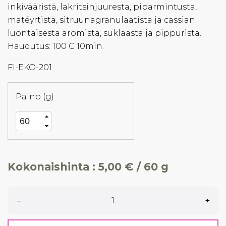
inkivääristä, lakritsinjuuresta, piparmintusta,
matéyrtistä, sitruunagranulaatista ja cassian
luontaisesta aromista, suklaasta ja pippurista.
Haudutus: 100 C 10min.
FI-EKO-201
Paino (g)
Kokonaishinta :
5,00 € / 60 g
–
+