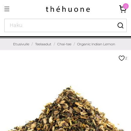
0
Etusivulle
Teelaadut
Chai-tee
Organic Indian Lemon
2