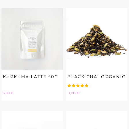
KURKUMA LATTE 50G
BLACK CHAI ORGANIC
Hinta
Hinta
5,50 €
0,08 €