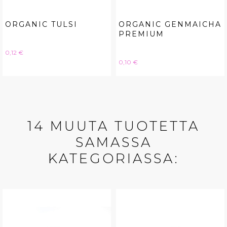
ORGANIC TULSI
ORGANIC GENMAICHA
PREMIUM
Hinta
0,12 €
Hinta
0,10 €
14 MUUTA TUOTETTA
SAMASSA
KATEGORIASSA: