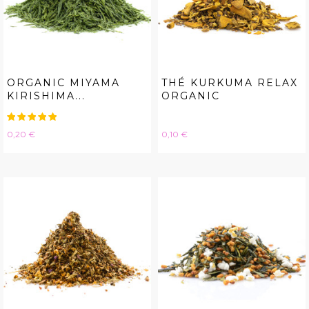
ORGANIC MIYAMA
THÉ KURKUMA RELAX
KIRISHIMA...
ORGANIC
Hinta
Hinta
0,20 €
0,10 €