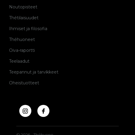
Noutopisteet
Thétilaisuudet
Ihmiset ja filosofia
Théhuoneet
Oiva-raportti
Teelaadut
Teepannut ja tarvikkeet
Oheistuotteet
© 2026 - Théhuone