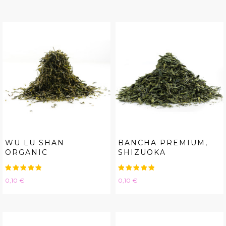
WU LU SHAN
BANCHA PREMIUM,
ORGANIC
SHIZUOKA
Hinta
Hinta
0,10 €
0,10 €