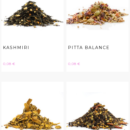
KASHMIRI
PITTA BALANCE
Hinta
Hinta
0,08 €
0,08 €