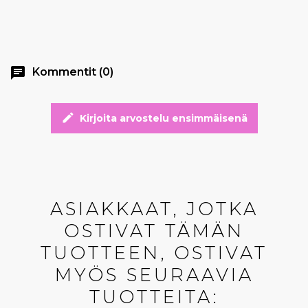
chat
Kommentit (0)
edit
Kirjoita arvostelu ensimmäisenä
ASIAKKAAT, JOTKA
OSTIVAT TÄMÄN
TUOTTEEN, OSTIVAT
MYÖS SEURAAVIA
TUOTTEITA: