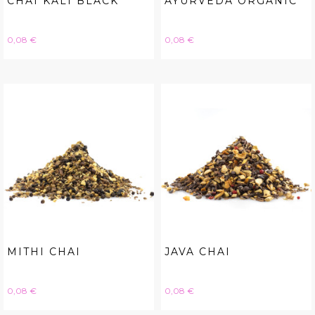
CHAI KALI BLACK
AYURVEDA ORGANIC
Hinta
Hinta
0,08 €
0,08 €
MITHI CHAI
JAVA CHAI
Hinta
Hinta
0,08 €
0,08 €