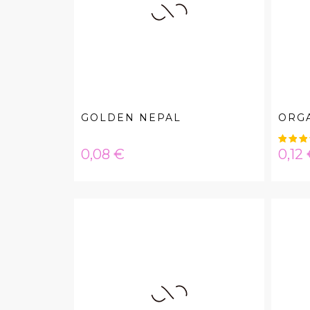
GOLDEN NEPAL
ORGA
Hinta
Hint
0,08 €
0,12