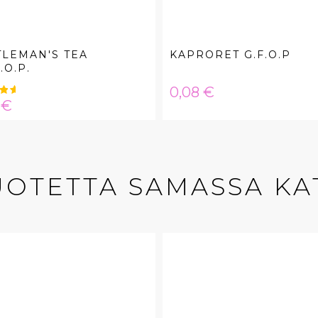
LEMAN'S TEA
KAPRORET G.F.O.P
.O.P.
Hinta
0,08 €
a
 €
UOTETTA SAMASSA KA