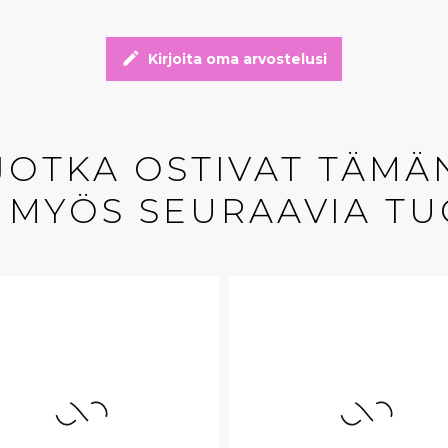
edit
Kirjoita oma arvostelusi
 JOTKA OSTIVAT TÄMÄ
 MYÖS SEURAAVIA TU