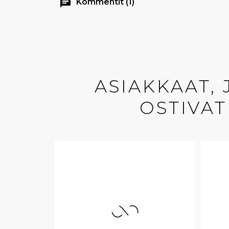
chat
Kommentit (1)
ASIAKKAAT,
OSTIVAT