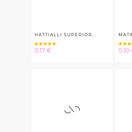
HATTIALLI SUPERIOR...
MATA
Hinta
Hint
0,17 €
0,10