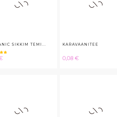
NIC SIKKIM TEMI...
KARAVAANITEE
a
Hinta
 €
0,08 €