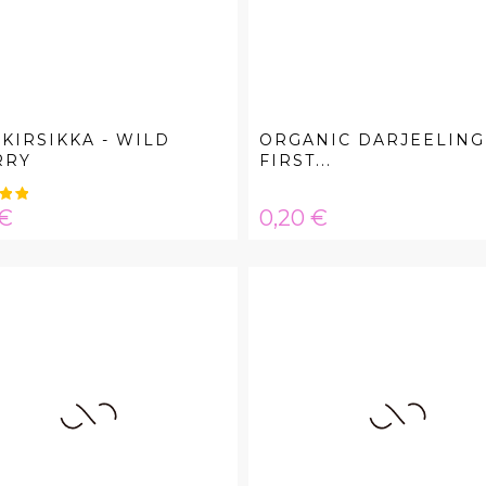
IKIRSIKKA - WILD
ORGANIC DARJEELING
RRY
FIRST...
a
Hinta
 €
0,20 €