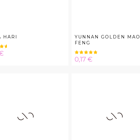
 HARI
YUNNAN GOLDEN MA
FENG
a
 €
Hinta
0,17 €