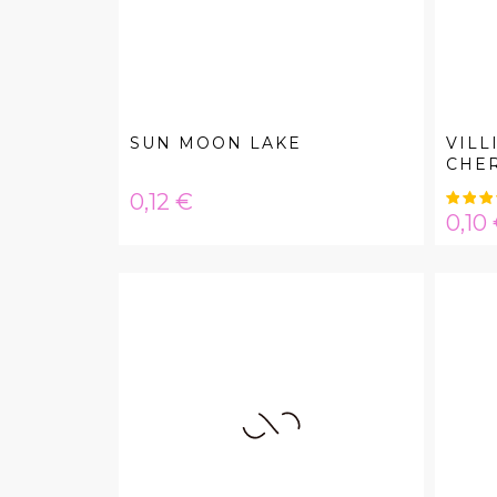
SUN MOON LAKE
VILL
CHE
Hinta
0,12 €
Hint
0,10