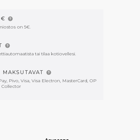
5€
miostos on 5€.
AT
tiautomaatista tai tilaa kotiovellesi.
T MAKSUTAVAT
ay, Pivo, Visa, Visa Electron, MasterCard, OP
i Collector