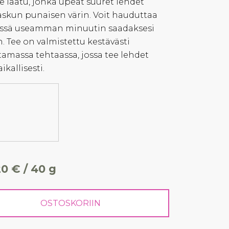
 laatu, jonka upeat suuret lehdet
askun punaisen värin. Voit hauduttaa
essä useamman minuutin saadaksesi
. Tee on valmistettu kestävästi
tamassa tehtaassa, jossa tee lehdet
kallisesti.
20 € / 40 g
OSTOSKORIIN