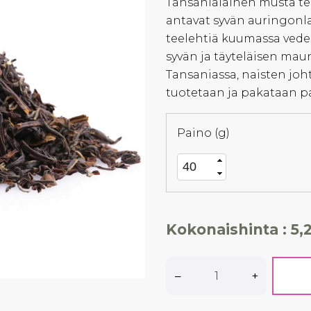
Tansanialainen musta tee
antavat syvän auringonl
teelehtiä kuumassa ved
syvän ja täyteläisen maun
Tansaniassa, naisten joh
tuotetaan ja pakataan pai
Paino (g)
Kokonaishinta :
5,
–
+