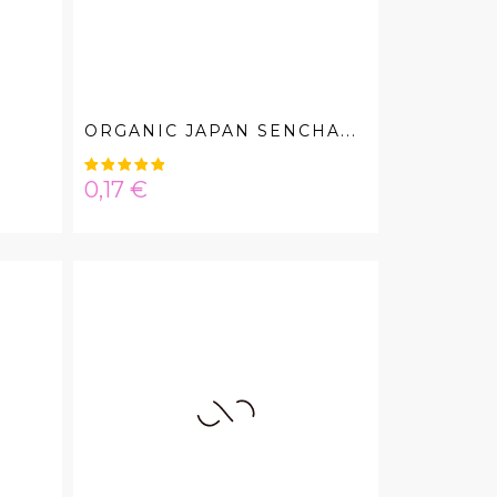
O
ORGANIC JAPAN SENCHA...
Hinta
0,17 €