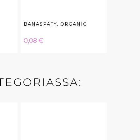
BANASPATY, ORGANIC
Hinta
0,08 €
TEGORIASSA: