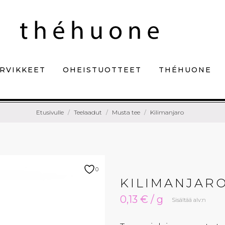
RVIKKEET
OHEISTUOTTEET
THÉHUONE
Etusivulle
Teelaadut
Musta tee
Kilimanjaro
0
KILIMANJAR
0,13 € / g
Sisältää alv:n