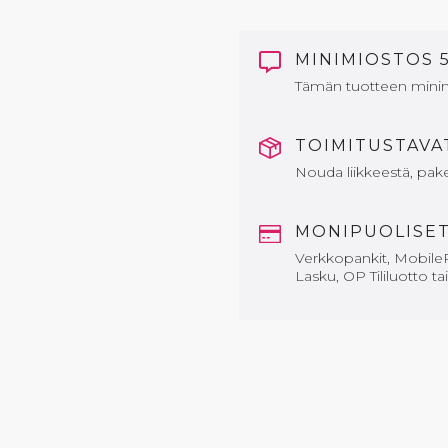
MINIMIOSTOS 
Tämän tuotteen mini
TOIMITUSTAV
Nouda liikkeestä, paket
MONIPUOLISE
Verkkopankit, MobileP
Lasku, OP Tililuotto ta