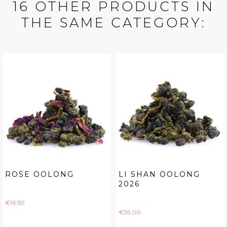
16 OTHER PRODUCTS IN
THE SAME CATEGORY:
ROSE OOLONG
LI SHAN OOLONG
2026
Price
€16.50
Price
€35.00