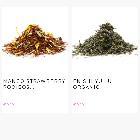
MANGO STRAWBERRY
EN SHI YU LU
ROOIBOS...
ORGANIC
Price
Price
€0.10
€0.10