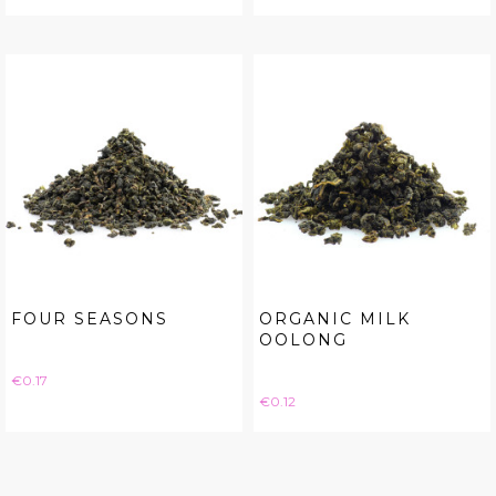
FOUR SEASONS
ORGANIC MILK
OOLONG
Price
€0.17
Price
€0.12