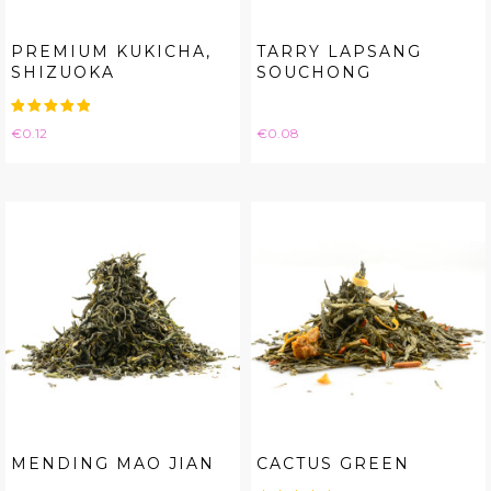
PREMIUM KUKICHA,
TARRY LAPSANG
SHIZUOKA
SOUCHONG
Price
Price
€0.12
€0.08
MENDING MAO JIAN
CACTUS GREEN