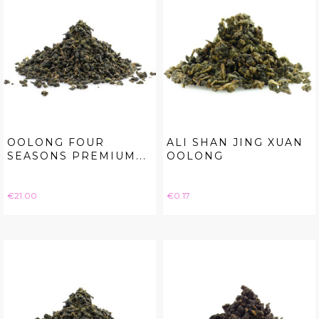
OOLONG FOUR
ALI SHAN JING XUAN
SEASONS PREMIUM...
OOLONG
Price
Price
€21.00
€0.17