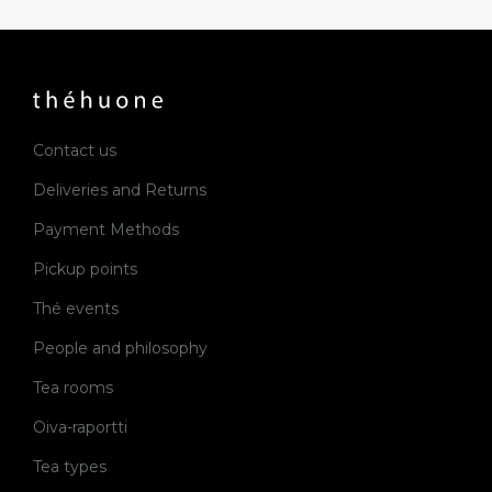
Contact us
Deliveries and Returns
Payment Methods
Pickup points
Thé events
People and philosophy
Tea rooms
Oiva-raportti
Tea types