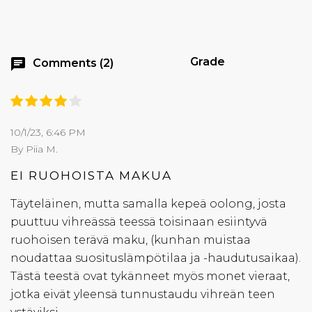
Grade
chat
Comments (2)
10/1/23, 6:46 PM
By Piia M.
EI RUOHOISTA MAKUA
Täyteläinen, mutta samalla kepeä oolong, josta
puuttuu vihreässä teessä toisinaan esiintyvä
ruohoisen terävä maku, (kunhan muistaa
noudattaa suosituslämpötilaa ja -haudutusaikaa).
Tästä teestä ovat tykänneet myös monet vieraat,
jotka eivät yleensä tunnustaudu vihreän teen