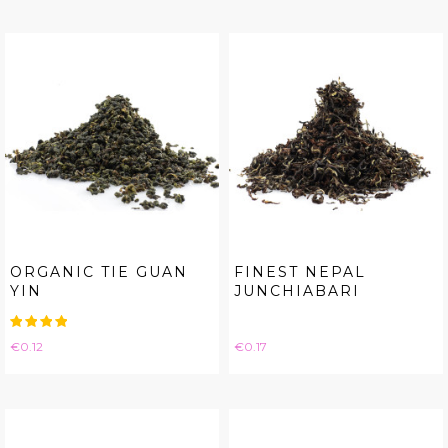
ORGANIC TIE GUAN
FINEST NEPAL
YIN
JUNCHIABARI
Price
Price
€0.12
€0.17