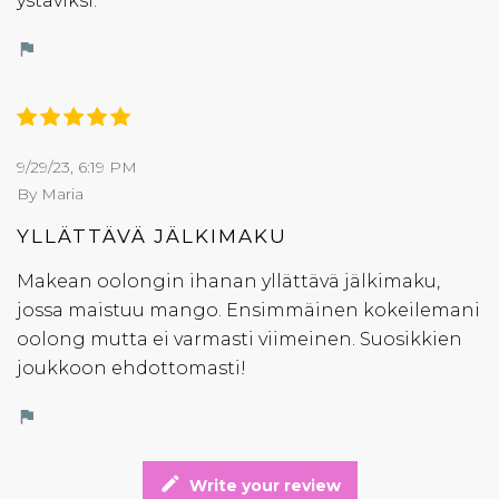
ystäviksi.
flag
9/29/23, 6:19 PM
By Maria
YLLÄTTÄVÄ JÄLKIMAKU
Makean oolongin ihanan yllättävä jälkimaku,
jossa maistuu mango. Ensimmäinen kokeilemani
oolong mutta ei varmasti viimeinen. Suosikkien
joukkoon ehdottomasti!
flag
edit
Write your review