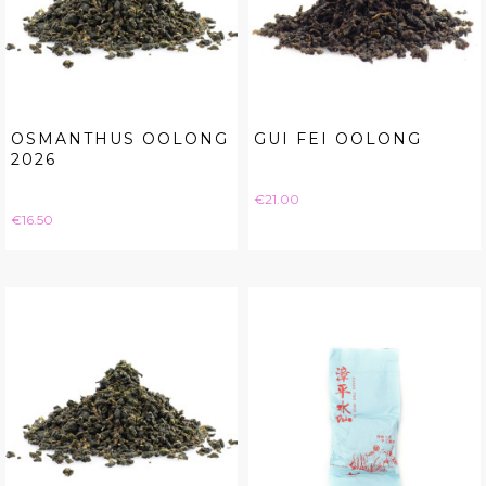
OSMANTHUS OOLONG
GUI FEI OOLONG
2026
Price
€21.00
Price
€16.50