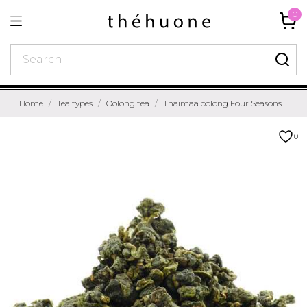
0
Home
Tea types
Oolong tea
Thaimaa oolong Four Seasons
0