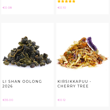
Price
Price
€0.08
€0.10
LI SHAN OOLONG
KIRSIKKAPUU -
2026
CHERRY TREE
Price
Price
€35.00
€0.12