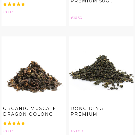
PREMIUM 50G...
Price
€0.17
Price
€16.50
ORGANIC MUSCATEL
DONG DING
DRAGON OOLONG
PREMIUM
Price
Price
€0.17
€21.00